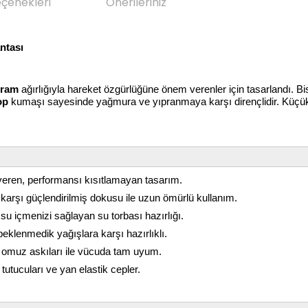
eçenekleri
Önerileriniz
ntası
gram
ağırlığıyla hareket özgürlüğüne önem verenler için tasarlandı. Bisi
op
kumaşı sayesinde yağmura ve yıpranmaya karşı dirençlidir. Küçük
 veren, performansı kısıtlamayan tasarım.
karşı güçlendirilmiş dokusu ile uzun ömürlü kullanım.
 içmenizi sağlayan su torbası hazırlığı.
eklenmedik yağışlara karşı hazırlıklı.
u omuz askıları ile vücuda tam uyum.
tutucuları ve yan elastik cepler.