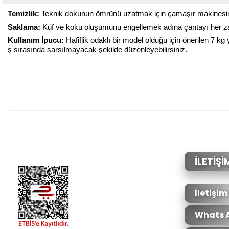
Temizlik:
Teknik dokunun ömrünü uzatmak için çamaşır makinesinde 
Saklama:
Küf ve koku oluşumunu engellemek adına çantayı her za
Kullanım İpucu:
Hafiflik odaklı bir model olduğu için önerilen 7 k
ş sırasında sarsılmayacak şekilde düzenleyebilirsiniz.
Bu ürünün fiyat bilgisi, resim, ürün açıklamalarında ve diğer konular
Görüş ve önerileriniz için teşekkür ederiz.
Ürün resmi kalitesiz, bozuk veya görüntülenemiyor.
Ürün açıklamasında eksik bilgiler bulunuyor.
Ürün bilgilerinde hatalar bulunuyor.
İLETİŞİ
Ürün fiyatı diğer sitelerden daha pahalı.
Bu ürüne benzer farklı alternatifler olmalı.
İletişim
Whats 