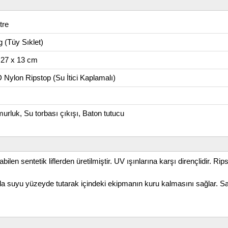
tre
g (Tüy Sıklet)
 27 x 13 cm
 Nylon Ripstop (Su İtici Kaplamalı)
urluk, Su torbası çıkışı, Baton tutucu
bilen sentetik liflerden üretilmiştir. UV ışınlarına karşı dirençlidir. 
a suyu yüzeyde tutarak içindeki ekipmanın kuru kalmasını sağlar. Sağ