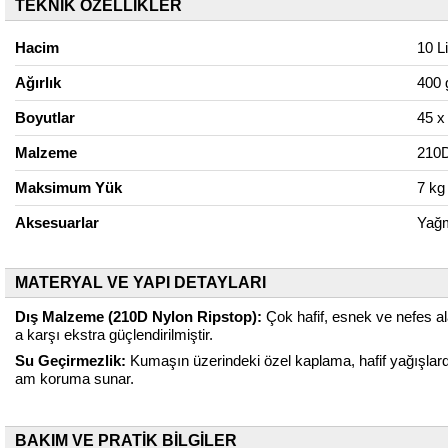
TEKNİK ÖZELLİKLER
Hacim
10 Li
Ağırlık
400 
Boyutlar
45 x
Malzeme
210D
Maksimum Yük
7 kg
Aksesuarlar
Yağm
MATERYAL VE YAPI DETAYLARI
Dış Malzeme (210D Nylon Ripstop):
Çok hafif, esnek ve nefes ala
a karşı ekstra güçlendirilmiştir.
Su Geçirmezlik:
Kumaşın üzerindeki özel kaplama, hafif yağışlard
am koruma sunar.
BAKIM VE PRATİK BİLGİLER