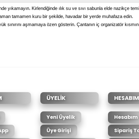
yıkamayın. Kirlendiğinde ılık su ve sıvı sabunla elde nazikçe temiz
man tamamen kuru bir şekilde, havadar bir yerde muhafaza edin.
g yük sınırını aşmamaya özen gösterin. Çantanın iç organizatör kısmın
da yetersiz gördüğünüz noktaları öneri formunu kullanarak tarafımıza il
Bu ürüne ilk yorumu siz yapın!
Yorum Yaz
M
ÜYELİK
HESABIM
Yeni Üyelik
Hesabım
App
Üye Girişi
Sipariş T