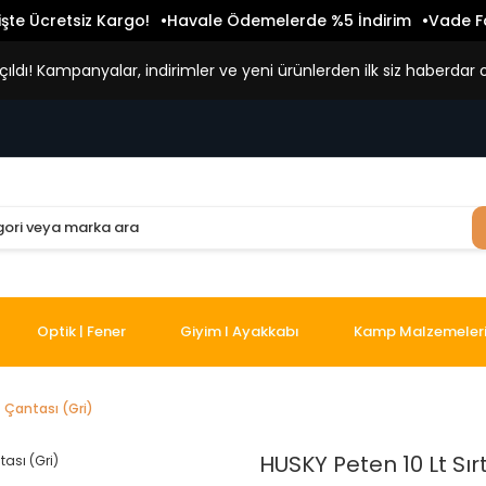
işte Ücretsiz Kargo!
Havale Ödemelerde %5 İndirim
Vade Fa
ldı! Kampanyalar, indirimler ve yeni ürünlerden ilk siz haberdar o
Optik | Fener
Giyim I Ayakkabı
Kamp Malzemeler
t Çantası (Gri)
HUSKY Peten 10 Lt Sır