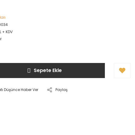
ları
0034
L + KDV
!
Sepete Ekle
atı Düşünce Haber Ver
Paylaş