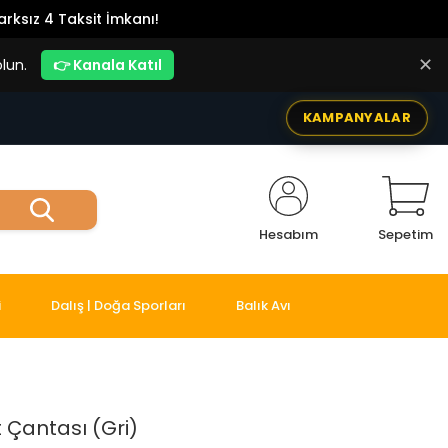
rksız 4 Taksit İmkanı!
✕
lun.
👉 Kanala Katıl
KAMPANYALAR
Hesabım
Sepetim
i
Dalış | Doğa Sporları
Balık Avı
t Çantası (Gri)