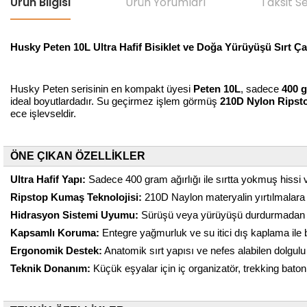
Ürün Bilgisi
Ürün Yorumları
Taksit S
Husky Peten 10L Ultra Hafif Bisiklet ve Doğa Yürüyüşü Sırt Ça
Husky Peten serisinin en kompakt üyesi
Peten 10L
, sadece
400 
ideal boyutlardadır. Su geçirmez işlem görmüş
210D Nylon Ripst
ece işlevseldir.
ÖNE ÇIKAN ÖZELLİKLER
Ultra Hafif Yapı:
Sadece 400 gram ağırlığı ile sırtta yokmuş hissi
Ripstop Kumaş Teknolojisi:
210D Naylon materyalin yırtılmalara 
Hidrasyon Sistemi Uyumu:
Sürüşü veya yürüyüşü durdurmadan su
Kapsamlı Koruma:
Entegre yağmurluk ve su itici dış kaplama ile b
Ergonomik Destek:
Anatomik sırt yapısı ve nefes alabilen dolgul
Teknik Donanım:
Küçük eşyalar için iç organizatör, trekking baton 