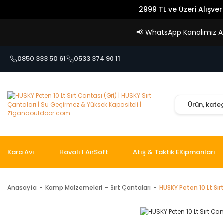
2999 TL ve Üzeri Alışver
📢
WhatsApp Kanalımız Açı
0850 333 50 61
0533 374 90 11
Kara Avı
Havalı I AirSoft
Atış & Taktik EKipmanları
Anasayfa
Kamp Malzemeleri
Sırt Çantaları
HUSKY Peten 10 Lt Sır