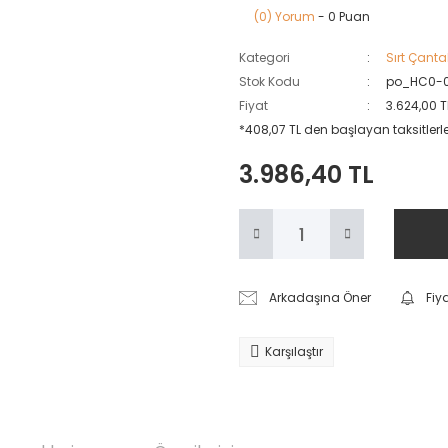
(0) Yorum
- 0 Puan
Kategori
Sırt Çanta
Stok Kodu
po_HC0-
Fiyat
3.624,00 T
*408,07 TL den başlayan taksitlerle
3.986,40 TL
Arkadaşına Öner
Fiy
Karşılaştır