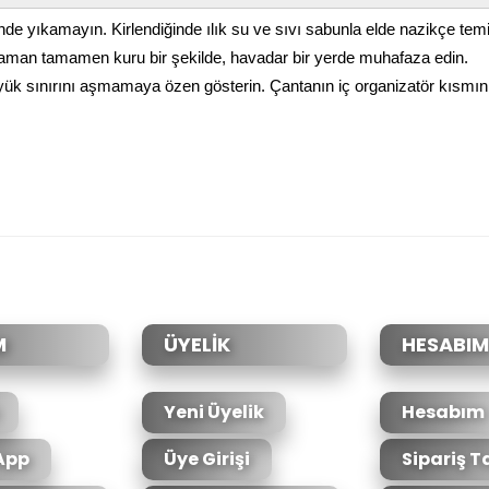
yıkamayın. Kirlendiğinde ılık su ve sıvı sabunla elde nazikçe temiz
man tamamen kuru bir şekilde, havadar bir yerde muhafaza edin.
g yük sınırını aşmamaya özen gösterin. Çantanın iç organizatör kısmın
da yetersiz gördüğünüz noktaları öneri formunu kullanarak tarafımıza il
Bu ürüne ilk yorumu siz yapın!
Yorum Yaz
M
ÜYELİK
HESABIM
Yeni Üyelik
Hesabım
App
Üye Girişi
Sipariş T