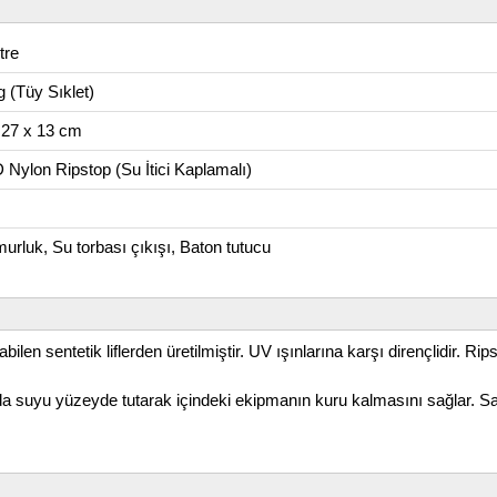
tre
g (Tüy Sıklet)
 27 x 13 cm
 Nylon Ripstop (Su İtici Kaplamalı)
urluk, Su torbası çıkışı, Baton tutucu
bilen sentetik liflerden üretilmiştir. UV ışınlarına karşı dirençlidir. 
a suyu yüzeyde tutarak içindeki ekipmanın kuru kalmasını sağlar. Sağ