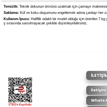
Temizlik:
Teknik dokunun ömrünü uzatmak için çamaşır makinesinde 
Saklama:
Küf ve koku oluşumunu engellemek adına çantayı her za
Kullanım İpucu:
Hafiflik odaklı bir model olduğu için önerilen 7 k
ş sırasında sarsılmayacak şekilde düzenleyebilirsiniz.
Bu ürünün fiyat bilgisi, resim, ürün açıklamalarında ve diğer konular
Görüş ve önerileriniz için teşekkür ederiz.
Ürün resmi kalitesiz, bozuk veya görüntülenemiyor.
Ürün açıklamasında eksik bilgiler bulunuyor.
Ürün bilgilerinde hatalar bulunuyor.
İLETİŞİ
Ürün fiyatı diğer sitelerden daha pahalı.
Bu ürüne benzer farklı alternatifler olmalı.
İletişim
Whats 