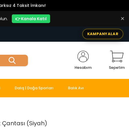
rksız 4 Taksit İmkanı!
✕
lun.
👉 Kanala Katıl
KAMPANYALAR
Hesabım
Sepetim
i
Dalış | Doğa Sporları
Balık Avı
t Çantası (Siyah)