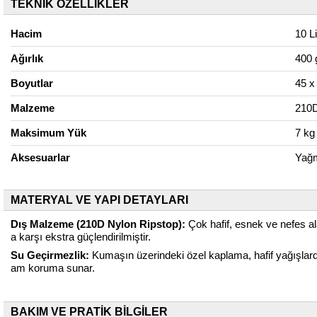
TEKNİK ÖZELLİKLER
Hacim
10 Li
Ağırlık
400 
Boyutlar
45 x
Malzeme
210D
Maksimum Yük
7 kg
Aksesuarlar
Yağm
MATERYAL VE YAPI DETAYLARI
Dış Malzeme (210D Nylon Ripstop):
Çok hafif, esnek ve nefes ala
a karşı ekstra güçlendirilmiştir.
Su Geçirmezlik:
Kumaşın üzerindeki özel kaplama, hafif yağışlard
am koruma sunar.
BAKIM VE PRATİK BİLGİLER