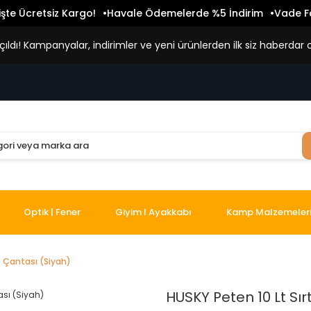
işte Ücretsiz Kargo!
Havale Ödemelerde %5 İndirim
Vade Fa
ldı! Kampanyalar, indirimler ve yeni ürünlerden ilk siz haberdar o
Optik | Fener
Giyim I Ayakkabı
Kamp Malzemeler
t Çantası (Siyah)
HUSKY Peten 10 Lt Sır