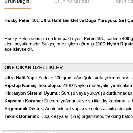
Ürün Bilgisi
Ürün Yorumları
Taksit S
Husky Peten 10L Ultra Hafif Bisiklet ve Doğa Yürüyüşü Sırt Ça
Husky Peten serisinin en kompakt üyesi
Peten 10L
, sadece
400 
ideal boyutlardadır. Su geçirmez işlem görmüş
210D Nylon Ripst
ece işlevseldir.
ÖNE ÇIKAN ÖZELLİKLER
Ultra Hafif Yapı:
Sadece 400 gram ağırlığı ile sırtta yokmuş hissi
Ripstop Kumaş Teknolojisi:
210D Naylon materyalin yırtılmalara 
Hidrasyon Sistemi Uyumu:
Sürüşü veya yürüyüşü durdurmadan su
Kapsamlı Koruma:
Entegre yağmurluk ve su itici dış kaplama ile b
Ergonomik Destek:
Anatomik sırt yapısı ve nefes alabilen dolgul
Teknik Donanım:
Küçük eşyalar için iç organizatör, trekking baton 