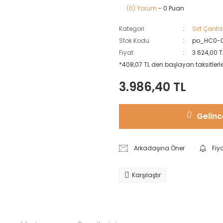
(0) Yorum
- 0 Puan
Kategori
Sırt Çanta
Stok Kodu
po_HC0-
Fiyat
3.624,00 T
*408,07 TL den başlayan taksitlerle
3.986,40 TL
Gelinc
Arkadaşına Öner
Fiy
Karşılaştır