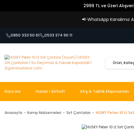
2999 TL ve Üzeri Alışver
📢
WhatsApp Kanalımız Açı
0850 333 50 61
0533 374 90 11
Kara Avı
Havalı I AirSoft
Atış & Taktik EKipmanları
Anasayfa
Kamp Malzemeleri
Sırt Çantaları
HUSKY Peten 10 Lt Sır