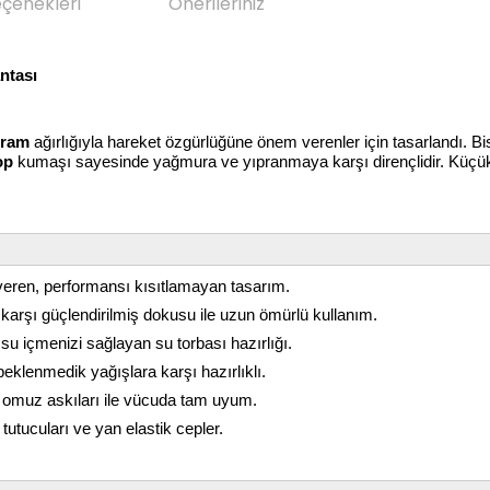
eçenekleri
Önerileriniz
ntası
gram
ağırlığıyla hareket özgürlüğüne önem verenler için tasarlandı. Bisi
op
kumaşı sayesinde yağmura ve yıpranmaya karşı dirençlidir. Küçük
 veren, performansı kısıtlamayan tasarım.
karşı güçlendirilmiş dokusu ile uzun ömürlü kullanım.
 içmenizi sağlayan su torbası hazırlığı.
eklenmedik yağışlara karşı hazırlıklı.
u omuz askıları ile vücuda tam uyum.
tutucuları ve yan elastik cepler.