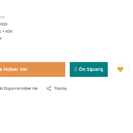
ları
0033
L + KDV
!
e Haber Ver
Ön Sipariş
atı Düşünce Haber Ver
Paylaş