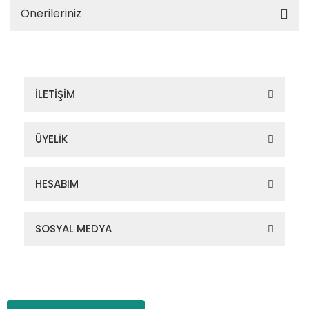
Önerileriniz
İLETİŞİM
ÜYELİK
HESABIM
SOSYAL MEDYA
Zigana Outdoor 2022 © Tüm Hakları Saklıdır. Kredi kartı bilgileriniz
256bit SSL sertifikası ile korunmaktadır.