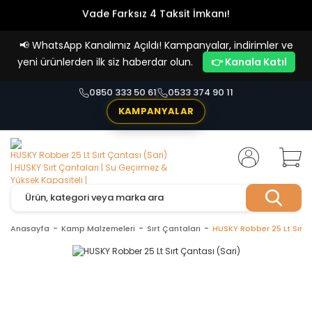
Vade Farksız 4 Taksit İmkanı!
📢
WhatsApp Kanalımız Açıldı! Kampanyalar, indirimler ve
yeni ürünlerden ilk siz haberdar olun.
👉 Kanala Katıl
0850 333 50 61
0533 374 90 11
KAMPANYALAR
Anasayfa
Kamp Malzemeleri
Sırt Çantaları
HUSKY Robber 25 Lt Sırt 