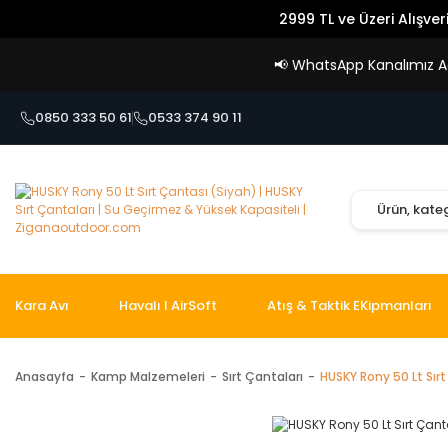
2999 TL ve Üzeri Alışver
📢
WhatsApp Kanalımız Açı
0850 333 50 61
0533 374 90 11
Kara Avı
Havalı I AirSoft
Atış & Taktik EKipmanları
Anasayfa
Kamp Malzemeleri
Sırt Çantaları
HUSKY Rony 50 Lt Sır