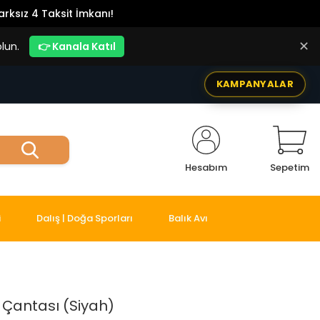
rksız 4 Taksit İmkanı!
✕
lun.
👉 Kanala Katıl
KAMPANYALAR
Hesabım
Sepetim
i
Dalış | Doğa Sporları
Balık Avı
t Çantası (Siyah)