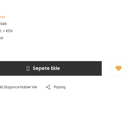
ları
0146
TL + KDV
e!
Sepete Ekle
atı Düşünce Haber Ver
Paylaş