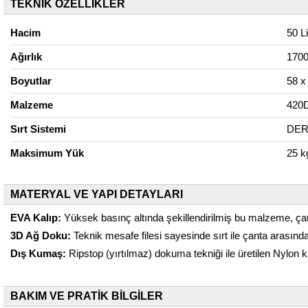
TEKNİK ÖZELLİKLER
Hacim
50 Li
Ağırlık
1700
Boyutlar
58 x
Malzeme
420D
Sırt Sistemi
DER 
Maksimum Yük
25 k
MATERYAL VE YAPI DETAYLARI
EVA Kalıp:
Yüksek basınç altında şekillendirilmiş bu malzeme, ça
3D Ağ Doku:
Teknik mesafe filesi sayesinde sırt ile çanta arasında
Dış Kumaş:
Ripstop (yırtılmaz) dokuma tekniği ile üretilen Nylon k
BAKIM VE PRATİK BİLGİLER