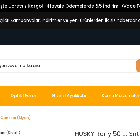
işte Ücretsiz Kargo!
Havale Ödemelerde %5 İndirim
Vade Fa
ldı! Kampanyalar, indirimler ve yeni ürünlerden ilk siz haberdar o
Optik | Fener
Giyim I Ayakkabı
Kamp Malzemeler
t Çantası (Siyah)
HUSKY Rony 50 Lt Sır