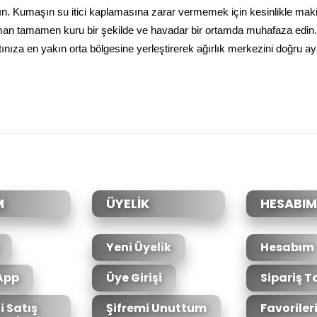
ayın. Kumaşın su itici kaplamasına zarar vermemek için kesinlikle ma
an tamamen kuru bir şekilde ve havadar bir ortamda muhafaza edin.
rtınıza en yakın orta bölgesine yerleştirerek ağırlık merkezini doğru a
da yetersiz gördüğünüz noktaları öneri formunu kullanarak tarafımıza il
Bu ürüne ilk yorumu siz yapın!
Yorum Yaz
M
ÜYELİK
HESABIM
Yeni Üyelik
Hesabım
App
Üye Girişi
Sipariş T
i Satış
Şifremi Unuttum
Favoriler