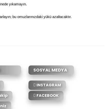
kinede yıkamayın.
yarlayın; bu omuzlarınızdaki yükü azaltacaktır.
etebilirsiniz.
SOSYAL MEDYA
INSTAGRAM
akip
FACEBOOK
iniz