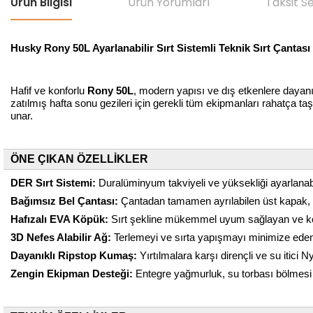
Ürün Bilgisi
Ürün Yorumları
Taksit S
Husky Rony 50L Ayarlanabilir Sırt Sistemli Teknik Sırt Çantası
Hafif ve konforlu
Rony 50L
, modern yapısı ve dış etkenlere dayanı
zatılmış hafta sonu gezileri için gerekli tüm ekipmanları rahatça ta
unar.
ÖNE ÇIKAN ÖZELLİKLER
DER Sırt Sistemi:
Duralüminyum takviyeli ve yüksekliği ayarlanabi
Bağımsız Bel Çantası:
Çantadan tamamen ayrılabilen üst kapak, kı
Hafızalı EVA Köpük:
Sırt şekline mükemmel uyum sağlayan ve konfo
3D Nefes Alabilir Ağ:
Terlemeyi ve sırta yapışmayı minimize eden 
Dayanıklı Ripstop Kumaş:
Yırtılmalara karşı dirençli ve su itici
Zengin Ekipman Desteği:
Entegre yağmurluk, su torbası bölmesi 