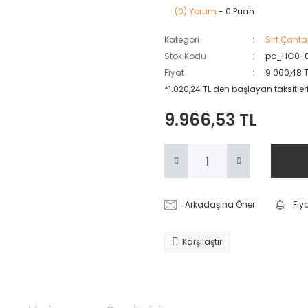
(0) Yorum
- 0 Puan
Kategori
Sırt Çanta
Stok Kodu
po_HC0-
Fiyat
9.060,48 
*1.020,24 TL den başlayan taksitlerl
9.966,53 TL
Arkadaşına Öner
Fiy
Karşılaştır