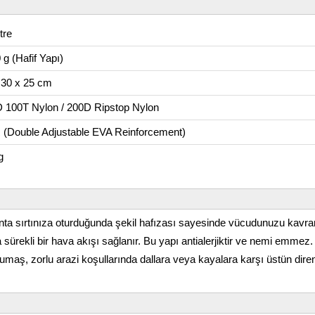
tre
 g (Hafif Yapı)
 30 x 25 cm
 100T Nylon / 200D Ripstop Nylon
(Double Adjustable EVA Reinforcement)
g
nta sırtınıza oturduğunda şekil hafızası sayesinde vücudunuzu kavra
 sürekli bir hava akışı sağlanır. Bu yapı antialerjiktir ve nemi emmez.
umaş, zorlu arazi koşullarında dallara veya kayalara karşı üstün diren