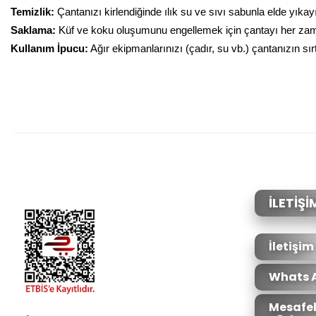
Temizlik:
Çantanızı kirlendiğinde ılık su ve sıvı sabunla elde yık
Saklama:
Küf ve koku oluşumunu engellemek için çantayı her zam
Kullanım İpucu:
Ağır ekipmanlarınızı (çadır, su vb.) çantanızın sı
Bu ürünün fiyat bilgisi, resim, ürün açıklamalarında ve diğer konular
Görüş ve önerileriniz için teşekkür ederiz.
Ürün resmi kalitesiz, bozuk veya görüntülenemiyor.
Ürün açıklamasında eksik bilgiler bulunuyor.
Ürün bilgilerinde hatalar bulunuyor.
İLETİŞİ
Ürün fiyatı diğer sitelerden daha pahalı.
Bu ürüne benzer farklı alternatifler olmalı.
İletişim
Whats 
Mesafel