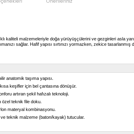
eçenekleri
Önerileriniz
klı kaliteli malzemeleriyle doğa yürüyüşçülerini ve gezginleri asla y
şımanızı sağlar. Hafif yapısı sırtınızı yormazken, zekice tasarlanmış 
lir anatomik taşıma yapısı.
sa keşifler için bel çantasına dönüşür.
ru artıran şekil hafızalı teknoloji.
özel teknik file doku.
 Nylon materyal kombinasyonu.
ve teknik malzeme (baton/kayak) tutucular.