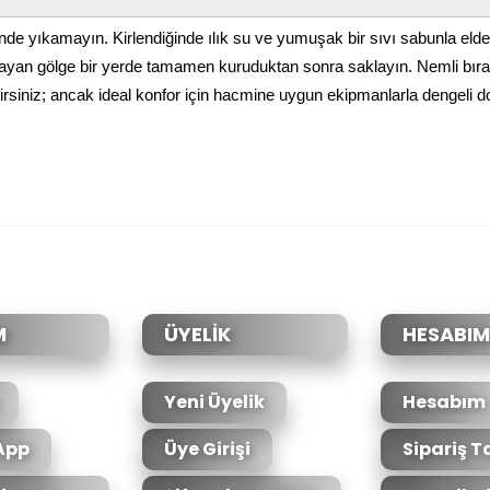
yıkamayın. Kirlendiğinde ılık su ve yumuşak bir sıvı sabunla elde s
yan gölge bir yerde tamamen kuruduktan sonra saklayın. Nemli bırak
rsiniz; ancak ideal konfor için hacmine uygun ekipmanlarla dengeli dol
da yetersiz gördüğünüz noktaları öneri formunu kullanarak tarafımıza il
Bu ürüne ilk yorumu siz yapın!
Yorum Yaz
M
ÜYELİK
HESABIM
Yeni Üyelik
Hesabım
App
Üye Girişi
Sipariş T