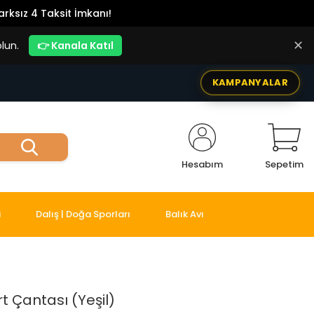
rksız 4 Taksit İmkanı!
✕
lun.
👉 Kanala Katıl
KAMPANYALAR
Hesabım
Sepetim
i
Dalış | Doğa Sporları
Balık Avı
t Çantası (Yeşil)