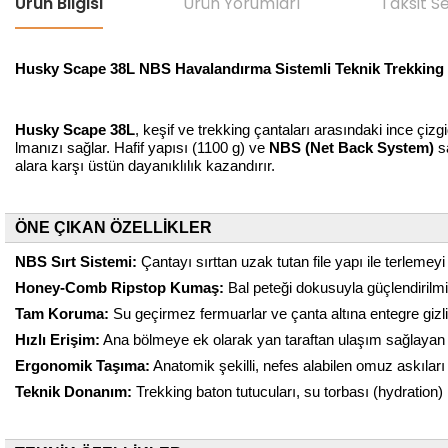
Ürün Bilgisi
Ürün Yorumları
Taksit S
Husky Scape 38L NBS Havalandırma Sistemli Teknik Trekking
Husky Scape 38L
, keşif ve trekking çantaları arasındaki ince çizg
lmanızı sağlar. Hafif yapısı (1100 g) ve
NBS (Net Back System)
sa
alara karşı üstün dayanıklılık kazandırır.
ÖNE ÇIKAN ÖZELLİKLER
NBS Sırt Sistemi:
Çantayı sırttan uzak tutan file yapı ile terle
Honey-Comb Ripstop Kumaş:
Bal peteği dokusuyla güçlendirilmiş
Tam Koruma:
Su geçirmez fermuarlar ve çanta altına entegre gizl
Hızlı Erişim:
Ana bölmeye ek olarak yan taraftan ulaşım sağlayan p
Ergonomik Taşıma:
Anatomik şekilli, nefes alabilen omuz askıları
Teknik Donanım:
Trekking baton tutucuları, su torbası (hydration) 