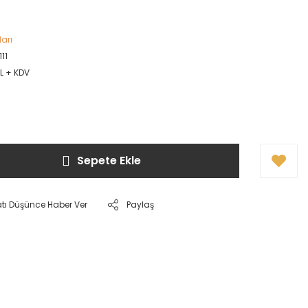
ları
11
TL + KDV
Sepete Ekle
atı Düşünce Haber Ver
Paylaş