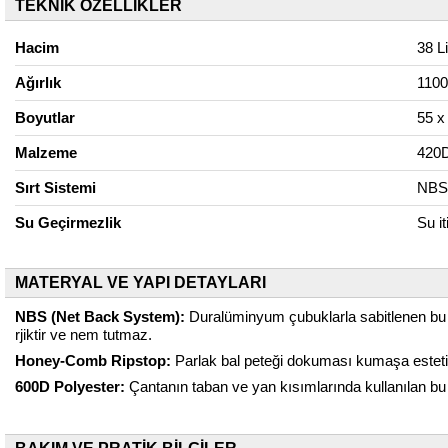
TEKNİK ÖZELLİKLER
Hacim
38 Li
Ağırlık
1100 
Boyutlar
55 x
Malzeme
420D
Sırt Sistemi
NBS 
Su Geçirmezlik
Su i
MATERYAL VE YAPI DETAYLARI
NBS (Net Back System):
Duralüminyum çubuklarla sabitlenen bu si
rjiktir ve nem tutmaz.
Honey-Comb Ripstop:
Parlak bal peteği dokuması kumaşa estetik
600D Polyester:
Çantanın taban ve yan kısımlarında kullanılan bu