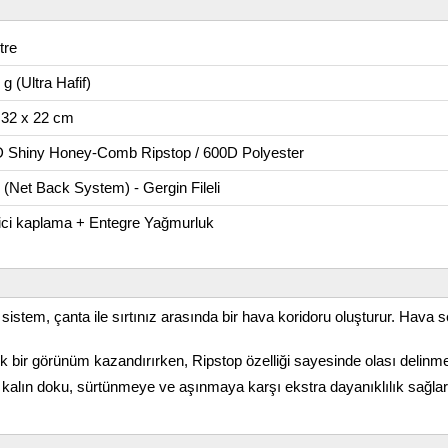
tre
g (Ultra Hafif)
 32 x 22 cm
 Shiny Honey-Comb Ripstop / 600D Polyester
(Net Back System) - Gergin Fileli
tici kaplama + Entegre Yağmurluk
stem, çanta ile sırtınız arasında bir hava koridoru oluşturur. Hava se
 bir görünüm kazandırırken, Ripstop özelliği sayesinde olası delinme
 kalın doku, sürtünmeye ve aşınmaya karşı ekstra dayanıklılık sağlar