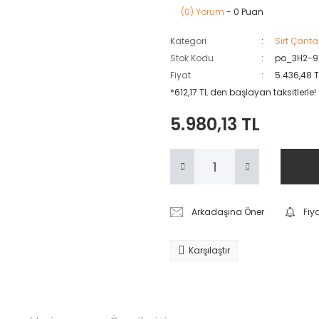
(0) Yorum
- 0 Puan
Kategori
Sırt Çanta
Stok Kodu
po_3H2-91
Fiyat
5.436,48 
*612,17 TL den başlayan taksitlerle!
5.980,13 TL
Arkadaşına Öner
Fiy
Karşılaştır