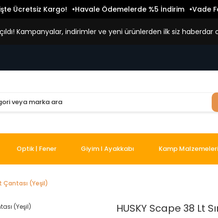
işte Ücretsiz Kargo!
Havale Ödemelerde %5 İndirim
Vade Fa
ldı! Kampanyalar, indirimler ve yeni ürünlerden ilk siz haberdar o
Optik | Fener
Giyim I Ayakkabı
Kamp Malzemeler
t Çantası (Yeşil)
HUSKY Scape 38 Lt Sır