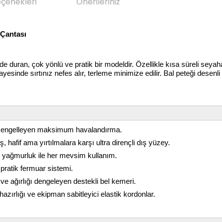
eçenekleri
Önerileriniz
 Çantası
ide duran, çok yönlü ve pratik bir modeldir. Özellikle kısa süreli seyah
yesinde sırtınız nefes alır, terleme minimize edilir. Bal peteği des
meyi engelleyen maksimum havalandırma.
, hafif ama yırtılmalara karşı ultra dirençli dış yüzey.
i yağmurluk ile her mevsim kullanım.
ratik fermuar sistemi.
 ve ağırlığı dengeleyen destekli bel kemeri.
hazırlığı ve ekipman sabitleyici elastik kordonlar.