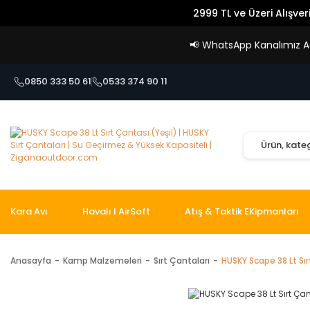
2999 TL ve Üzeri Alışver
📢
WhatsApp Kanalımız Açı
0850 333 50 61
0533 374 90 11
Kara Avı
Havalı I AirSoft
Atış & Taktik EKipmanları
Anasayfa
Kamp Malzemeleri
Sırt Çantaları
HUSKY Scape 38 Lt Sır