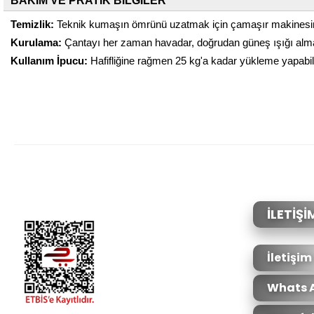
BAKIM VE PRATİK BİLGİLER
Temizlik:
Teknik kumaşın ömrünü uzatmak için çamaşır makinesinde 
Kurulama:
Çantayı her zaman havadar, doğrudan güneş ışığı alma
Kullanım İpucu:
Hafifliğine rağmen 25 kg'a kadar yükleme yapabili
Bu ürünün fiyat bilgisi, resim, ürün açıklamalarında ve diğer konular
Görüş ve önerileriniz için teşekkür ederiz.
Ürün resmi kalitesiz, bozuk veya görüntülenemiyor.
Ürün açıklamasında eksik bilgiler bulunuyor.
Ürün bilgilerinde hatalar bulunuyor.
İLETİŞİ
Ürün fiyatı diğer sitelerden daha pahalı.
Bu ürüne benzer farklı alternatifler olmalı.
İletişim
Whats 