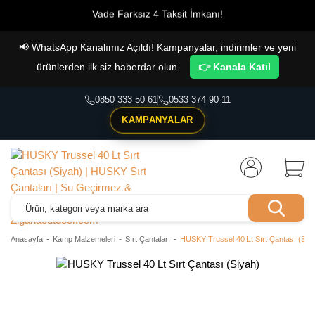
Vade Farksız 4 Taksit İmkanı!
📢
WhatsApp Kanalımız Açıldı! Kampanyalar, indirimler ve yeni
ürünlerden ilk siz haberdar olun.
👉 Kanala Katıl
0850 333 50 61
0533 374 90 11
KAMPANYALAR
Anasayfa
Kamp Malzemeleri
Sırt Çantaları
HUSKY Trussel 40 Lt Sırt Çantası (Siy