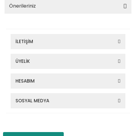
Önerileriniz
İLETİŞİM
ÜYELİK
HESABIM
SOSYAL MEDYA
Zigana Outdoor 2022 © Tüm Hakları Saklıdır. Kredi kartı bilgileriniz
256bit SSL sertifikası ile korunmaktadır.