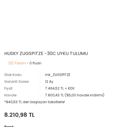
HUSKY ZUGSPITZE -30C UYKU TULUMU
(0) Yorum
- 0 Puan
Stok Kodu
mk_ZUGSPITZE
Garanti Süresi
12 Ay
Fiyat
7.464,52 TL + KDV
Havale
7.800,43 TL (%5,00 havale indirimi)
*840,53 TL den başlayan taksitlerle!
8.210,98 TL
Renk