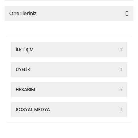
Önerileriniz
İLETİŞİM
ÜYELİK
HESABIM
SOSYAL MEDYA
Zigana Outdoor 2022 © Tüm Hakları Saklıdır. Kredi kartı bilgileriniz