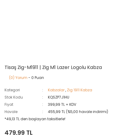
Tisaş Zig-M1911 | Zig M1 Lazer Logolu Kabza
(0) Yorum
- 0 Puan
Kategori
Kabzalar
,
Zig 1911 Kabza
Stok Kodu
KQSZP7J1HU
Fiyat
399,99 TL + KDV
Havale
455,99 TL (%5,00 havale indirimi)
*49,13 TL den başlayan taksitlerle!
479,99 TL