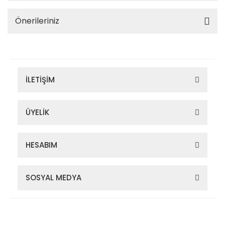
Önerileriniz
İLETİŞİM
ÜYELİK
HESABIM
SOSYAL MEDYA
Zigana Outdoor 2022 © Tüm Hakları Saklıdır. Kredi kartı bilgileriniz
256bit SSL sertifikası ile korunmaktadır.