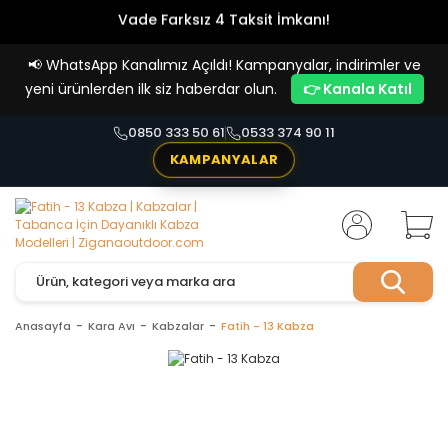
Vade Farksız 4 Taksit İmkanı!
📢
WhatsApp Kanalımız Açıldı! Kampanyalar, indirimler ve
yeni ürünlerden ilk siz haberdar olun.
👉 Kanala Katıl
0850 333 50 61
0533 374 90 11
KAMPANYALAR
Anasayfa
Kara Avı
Kabzalar
Fatih - 13 Kabza