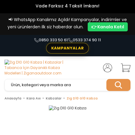
Vade Farksız 4 Taksit İmkanı!
📢
WhatsApp Kanalımız Açıldı! Kampanyalar, indirimler ve
yeni ürünlerden ilk siz haberdar olun.
👉 Kanala Katıl
0850 333 50 61
0533 374 90 11
KAMPANYALAR
Anasayfa
Kara Avı
Kabzalar
Zig D10 G10 Kabza