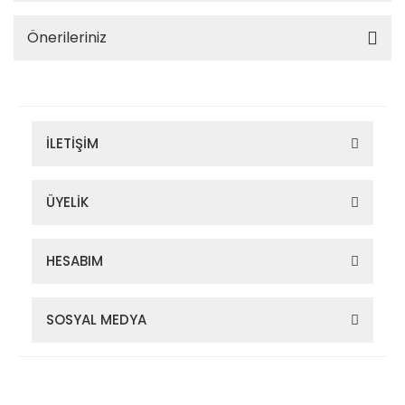
Önerileriniz
İLETİŞİM
ÜYELİK
HESABIM
SOSYAL MEDYA
Zigana Outdoor 2022 © Tüm Hakları Saklıdır. Kredi kartı bilgileriniz
256bit SSL sertifikası ile korunmaktadır.