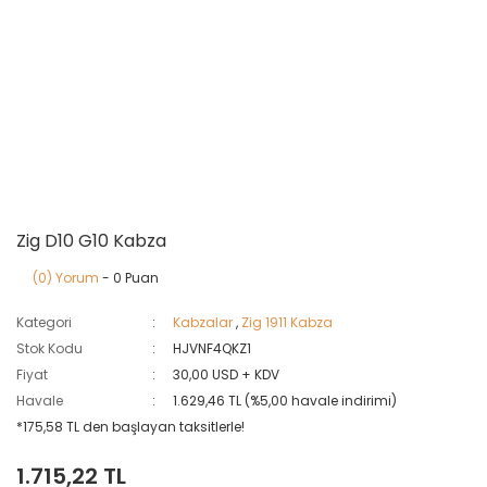
Zig D10 G10 Kabza
(0) Yorum
- 0 Puan
Kategori
Kabzalar
,
Zig 1911 Kabza
Stok Kodu
HJVNF4QKZ1
Fiyat
30,00 USD + KDV
Havale
1.629,46 TL (%5,00 havale indirimi)
*175,58 TL den başlayan taksitlerle!
1.715,22 TL