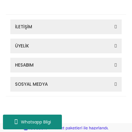
İLETİŞİM
ÜYELİK
HESABIM
SOSYAL MEDYA
Zigana Outdoor 2022 © Tüm Hakları Saklıdır. Kredi kartı bilgileriniz
256bit SSL sertifikası ile korunmaktadır.
Whatsapp Bilgi
ile
ideasoft
e-