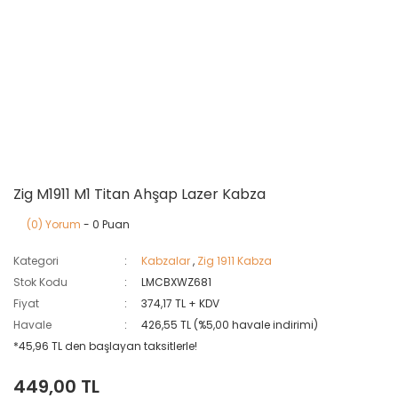
Zig M1911 M1 Titan Ahşap Lazer Kabza
(0) Yorum
- 0 Puan
Kategori
Kabzalar
,
Zig 1911 Kabza
Stok Kodu
LMCBXWZ681
Fiyat
374,17 TL + KDV
Havale
426,55 TL (%5,00 havale indirimi)
*45,96 TL den başlayan taksitlerle!
449,00 TL