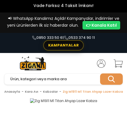
Vade Farksız 4 Taksit İmkanı!
📢
WhatsApp Kanalımız Açıldı! Kampanyalar, indirimler ve
yeni ürünlerden ilk siz haberdar olun.
👉 Kanala Katıl
0850 333 50 61
0533 374 90 11
KAMPANYALAR
Anasayfa
Kara Avı
Kabzalar
Zig M1911 M1 Titan Ahşap Lazer Kabza