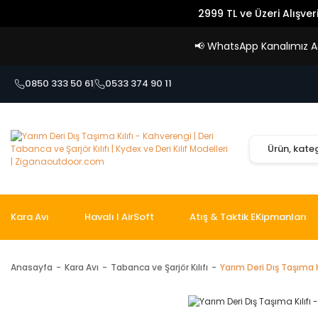
2999 TL ve Üzeri Alışver
📢
WhatsApp Kanalımız Açı
0850 333 50 61
0533 374 90 11
Kara Avı
Havalı I AirSoft
Atış & Taktik EKipmanları
Anasayfa
Kara Avı
Tabanca ve Şarjör Kılıfı
Yarım Deri Dış Taşıma K