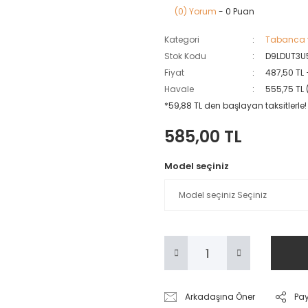
(0) Yorum
- 0 Puan
Kategori
Tabanca ve
Stok Kodu
D9LDUT3U
Fiyat
487,50 TL
Havale
555,75 TL 
*59,88 TL den başlayan taksitlerle!
585,00 TL
Model seçiniz
Arkadaşına Öner
Pa