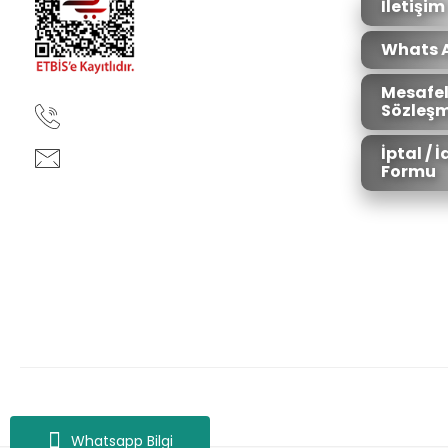
İletişim
Whats 
Mesafel
Sözleşm
90850 333 50 61
İptal / 
ankara@ziganaav.com
Formu
Zigana Outdoor 2022 © Tüm Hakları Saklıdır. Kredi kartı bilgileriniz 25
Whatsapp Bilgi