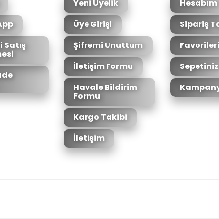
Yeni Üyelik
Hesabım
App
Üye Girişi
Sipariş T
i Satış
Şifremi Unuttum
Favoriler
esi
Gönder
İletişim Formu
Sepetiniz
İade
Havale Bildirim
Kampany
Formu
Kargo Takibi
İletişim
6bit SSL sertifikası ile korunmaktadır.