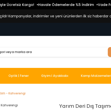
işte Ücretsiz Kargo!
Havale Ödemelerde %5 İndirim
Vade Fa
ldı! Kampanyalar, indirimler ve yeni ürünlerden ilk siz haberdar o
Optik | Fener
Giyim I Ayakkabı
Kamp Malzemeler
ılıfı - Kahverengi
Yarım Deri Dış Taşıma