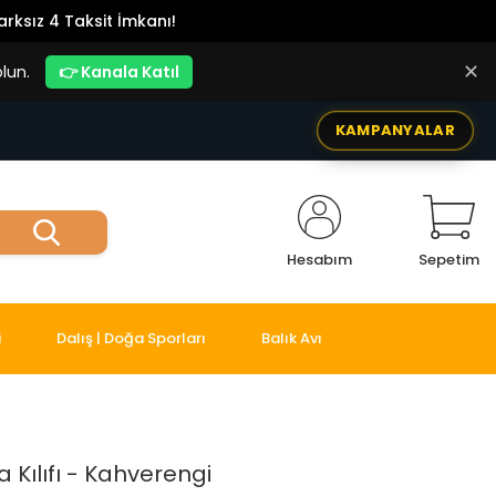
rksız 4 Taksit İmkanı!
✕
lun.
👉 Kanala Katıl
KAMPANYALAR
Hesabım
Sepetim
i
Dalış | Doğa Sporları
Balık Avı
 Kılıfı - Kahverengi