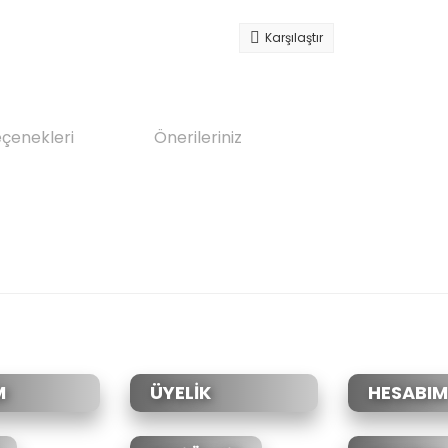
Karşılaştır
eçenekleri
Önerileriniz
da yetersiz gördüğünüz noktaları öneri formunu kullanarak tarafımıza il
Bu ürüne ilk yorumu siz yapın!
Yorum Yaz
M
ÜYELİK
HESABIM