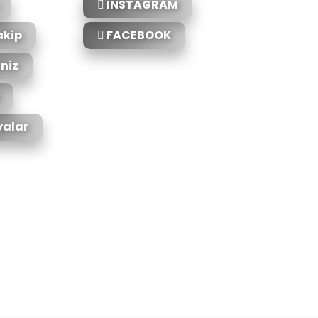
INSTAGRAM
akip
FACEBOOK
iniz
alar