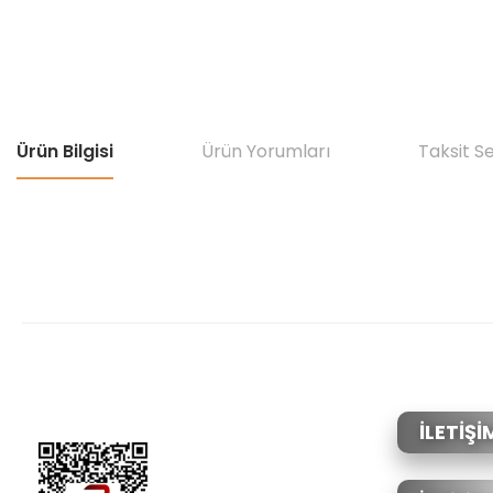
Ürün Bilgisi
Ürün Yorumları
Taksit S
Bu ürünün fiyat bilgisi, resim, ürün açıklamalarında ve diğer konular
Görüş ve önerileriniz için teşekkür ederiz.
Ürün resmi kalitesiz, bozuk veya görüntülenemiyor.
Ürün açıklamasında eksik bilgiler bulunuyor.
Ürün bilgilerinde hatalar bulunuyor.
İLETİŞİ
Ürün fiyatı diğer sitelerden daha pahalı.
Bu ürüne benzer farklı alternatifler olmalı.