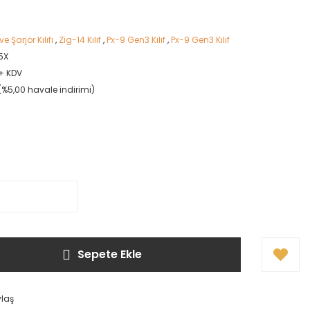
 Şarjör Kılıfı
,
Zig-14 Kılıf
,
Px-9 Gen3 Kılıf
,
Px-9 Gen3 Kılıf
5X
 + KDV
(%5,00 havale indirimi)
Sepete Ekle
ylaş