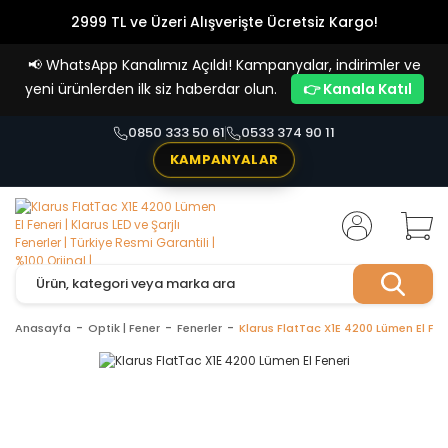
2999 TL ve Üzeri Alışverişte Ücretsiz Kargo!
Havale Ödemelerde %5 İndirim
📢
WhatsApp Kanalımız Açıldı! Kampanyalar, indirimler ve
Vade Farksız 4 Taksit İmkanı!
yeni ürünlerden ilk siz haberdar olun.
👉 Kanala Katıl
0850 333 50 61
0533 374 90 11
KAMPANYALAR
Anasayfa
Optik | Fener
Fenerler
Klarus FlatTac X1E 4200 Lümen El Fen