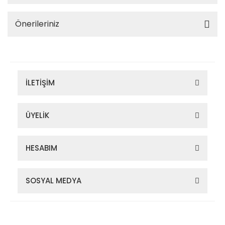
Önerileriniz
İLETİŞİM
ÜYELİK
HESABIM
SOSYAL MEDYA
Zigana Outdoor 2022 © Tüm Hakları Saklıdır. Kredi kartı bilgileriniz