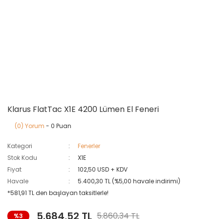
Klarus FlatTac X1E 4200 Lümen El Feneri
(0) Yorum
- 0 Puan
Kategori
Fenerler
Stok Kodu
X1E
Fiyat
102,50 USD + KDV
Havale
5.400,30 TL (%5,00 havale indirimi)
*581,91 TL den başlayan taksitlerle!
5.684,52 TL
5.860,34 TL
%3