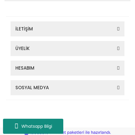
İLETİŞİM
ÜYELİK
HESABIM
SOSYAL MEDYA
Zigana Outdoor 2022 © Tüm Hakları Saklıdır. Kredi kartı bilgileriniz
256bit SSL sertifikası ile korunmaktadır.
Whatsapp Bilgi
ile
ideasoft
e-