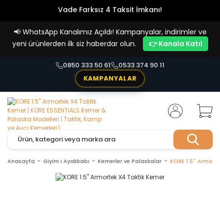
Vade Farksız 4 Taksit İmkanı!
📢
WhatsApp Kanalımız Açıldı! Kampanyalar, indirimler ve
yeni ürünlerden ilk siz haberdar olun.
👉 Kanala Katıl
0850 333 50 61
0533 374 90 11
KAMPANYALAR
Anasayfa
Giyim I Ayakkabı
Kemerler ve Palaskalar
KORE 1.5'' Armort