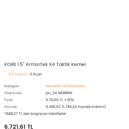
KORE 1.5'' Armortek X4 Taktik Kemer
(0) Yorum
- 0 Puan
Kategori
Kemerler ve Palaskalar
Stok Kodu
po_X4 ARMBRN
Fiyat
6.110,55 TL + KDV
Havale
6.385,52 TL (%5,00 havale indirimi)
*688,07 TL den başlayan taksitlerle!
6.721,61 TL