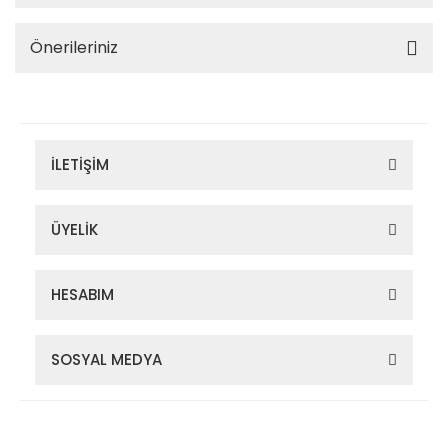
Önerileriniz
İLETİŞİM
ÜYELİK
HESABIM
SOSYAL MEDYA
Zigana Outdoor 2022 © Tüm Hakları Saklıdır. Kredi kartı bilgileriniz