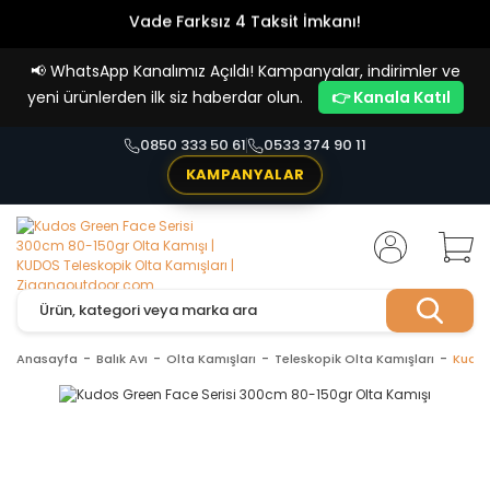
Vade Farksız 4 Taksit İmkanı!
📢
WhatsApp Kanalımız Açıldı! Kampanyalar, indirimler ve
yeni ürünlerden ilk siz haberdar olun.
👉 Kanala Katıl
0850 333 50 61
0533 374 90 11
KAMPANYALAR
Anasayfa
Balık Avı
Olta Kamışları
Teleskopik Olta Kamışları
Kudos