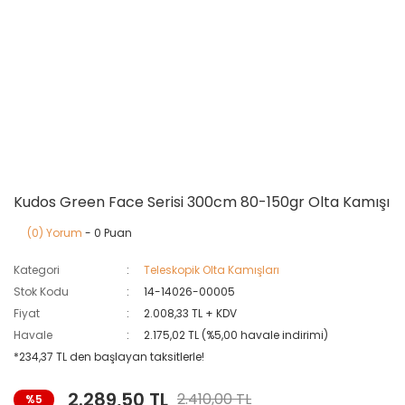
Kudos Green Face Serisi 300cm 80-150gr Olta Kamışı
(0) Yorum
- 0 Puan
Kategori
Teleskopik Olta Kamışları
Stok Kodu
14-14026-00005
Fiyat
2.008,33 TL + KDV
Havale
2.175,02 TL (%5,00 havale indirimi)
*234,37 TL den başlayan taksitlerle!
2.289,50 TL
2.410,00 TL
%5