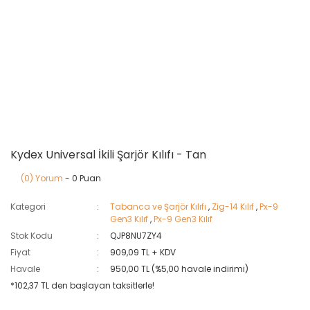
Kydex Universal İkili Şarjör Kılıfı - Tan
(0) Yorum
- 0 Puan
Kategori
Tabanca ve Şarjör Kılıfı
,
Zig-14 Kılıf
,
Px-9
Gen3 Kılıf
,
Px-9 Gen3 Kılıf
Stok Kodu
QJP8NU7ZY4
Fiyat
909,09 TL + KDV
Havale
950,00 TL (%5,00 havale indirimi)
*102,37 TL den başlayan taksitlerle!