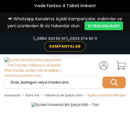
Vade Farksız 4 Taksit İmkanı!
📢
WhatsApp Kanalımız Açıldı! Kampanyalar, indirimler ve
yeni ürünlerden ilk siz haberdar olun.
👉 Kanala Katıl
0850 333 50 61
0533 374 90 11
KAMPANYALAR
Anasayfa
Kara Avı
Tabanca ve Şarjör Kılıfı
Kydex Universal İkili Şarjör