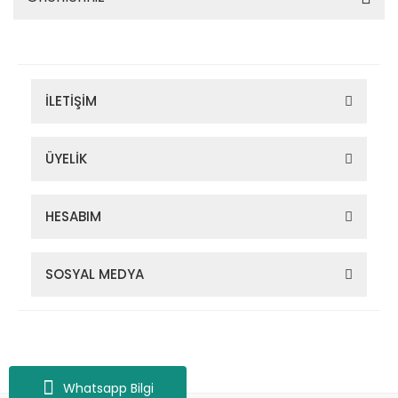
İLETİŞİM
ÜYELİK
HESABIM
SOSYAL MEDYA
Zigana Outdoor 2022 © Tüm Hakları Saklıdır. Kredi kartı bilgileriniz
256bit SSL sertifikası ile korunmaktadır.
Whatsapp Bilgi