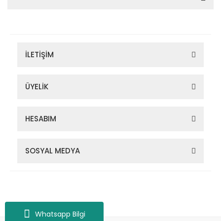
İLETİŞİM
ÜYELİK
HESABIM
SOSYAL MEDYA
Zigana Outdoor 2022 © Tüm Hakları Saklıdır. Kredi kartı bilgileriniz
256bit SSL sertifikası ile korunmaktadır.
Whatsapp Bilgi