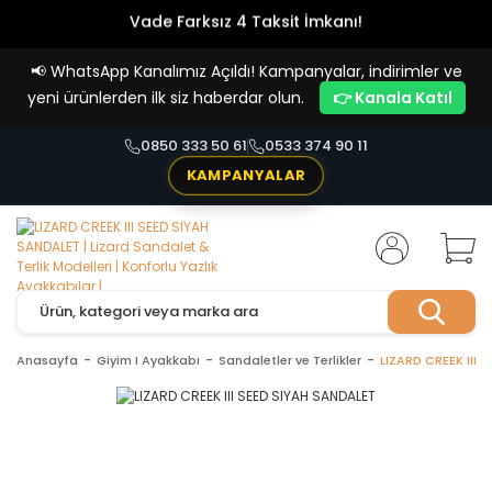
Vade Farksız 4 Taksit İmkanı!
📢
WhatsApp Kanalımız Açıldı! Kampanyalar, indirimler ve
yeni ürünlerden ilk siz haberdar olun.
👉 Kanala Katıl
0850 333 50 61
0533 374 90 11
KAMPANYALAR
Anasayfa
Giyim I Ayakkabı
Sandaletler ve Terlikler
LIZARD CREEK III 