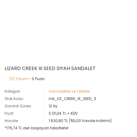
LIZARD CREEK III SEED SIYAH SANDALET
(0) Yorum
- 0 Puan
Kategori
Sandaletler ve Terlikler
Stok Kodu
mk_LIZ_CREEK_III_SEED_S
Garanti Süresi
12 Ay
Fiyat
3.121,34 TL + KDV
Havale
1.630,90 TL (%5,00 havale indirimi)
*175,74 TL den başlayan taksitlerle!