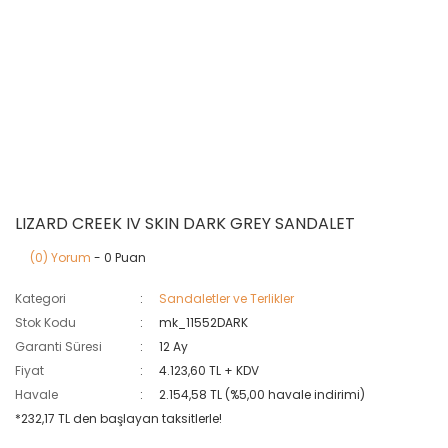
LIZARD CREEK IV SKIN DARK GREY SANDALET
(0) Yorum
- 0 Puan
Kategori
Sandaletler ve Terlikler
Stok Kodu
mk_11552DARK
Garanti Süresi
12 Ay
Fiyat
4.123,60 TL + KDV
Havale
2.154,58 TL (%5,00 havale indirimi)
*232,17 TL den başlayan taksitlerle!