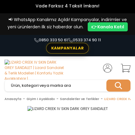
Vade Farksız 4 Taksit İmkanı!
📢
WhatsApp Kanalımız Açıldı! Kampanyalar, indirimler ve
yeni ürünlerden ilk siz haberdar olun.
👉 Kanala Katıl
0850 333 50 61
0533 374 90 11
KAMPANYALAR
Anasayfa
Giyim I Ayakkabı
Sandaletler ve Terlikler
LIZARD CREEK IV 