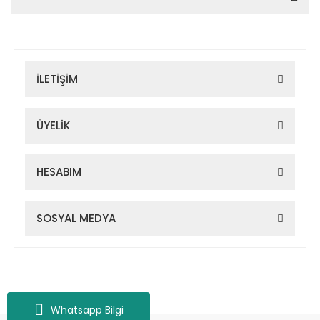
İLETİŞİM
ÜYELİK
HESABIM
SOSYAL MEDYA
Zigana Outdoor 2022 © Tüm Hakları Saklıdır. Kredi kartı bilgileriniz
256bit SSL sertifikası ile korunmaktadır.
Whatsapp Bilgi