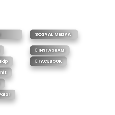
etebilirsiniz.
SOSYAL MEDYA
INSTAGRAM
akip
FACEBOOK
iniz
alar