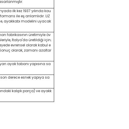
asarlanmıştır.
yada ilk kez 1937 yılında kau
formans ile eş anlamlıdır. LIZ
nde, ayakkabı modelini uyacak
unan fabrikasının üretimiyle öv
riyle, İtalya'da üretildiği için;
ayede evrensel olarak kabul e
ir. Sonuç olarak, zamanı azaltar
ayan ayak tabanı yapısına sa
a, son derece esnek yapıya sa
daki kalıplı parça) ve ayakk