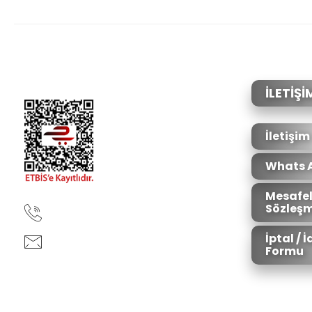
Bu ürünün fiyat bilgisi, resim, ürün açıklamalarında ve diğer konular
Görüş ve önerileriniz için teşekkür ederiz.
Ürün resmi kalitesiz, bozuk veya görüntülenemiyor.
Ürün açıklamasında eksik bilgiler bulunuyor.
Ürün bilgilerinde hatalar bulunuyor.
İLETİŞİ
Ürün fiyatı diğer sitelerden daha pahalı.
Bu ürüne benzer farklı alternatifler olmalı.
İletişim
Whats 
Mesafel
Sözleşm
90850 333 50 61
İptal / 
ankara@ziganaav.com
Formu