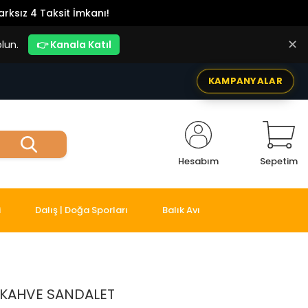
rksız 4 Taksit İmkanı!
✕
lun.
👉 Kanala Katıl
KAMPANYALAR
Hesabım
Sepetim
i
Dalış | Doğa Sporları
Balık Avı
N KAHVE SANDALET