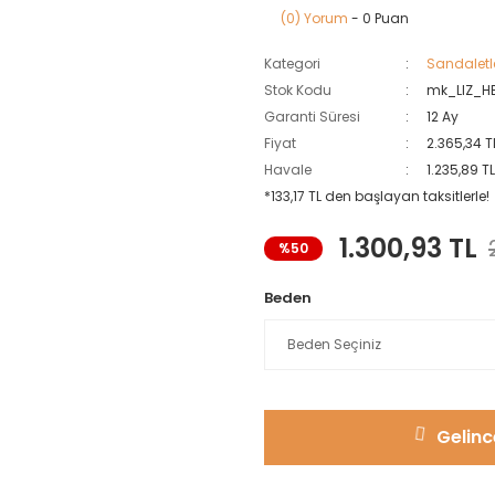
(0) Yorum
- 0 Puan
Kategori
Sandaletle
Stok Kodu
mk_LIZ_H
Garanti Süresi
12 Ay
Fiyat
2.365,34 T
Havale
1.235,89 T
*133,17 TL den başlayan taksitlerle!
1.300,93 TL
%50
Beden
Gelinc