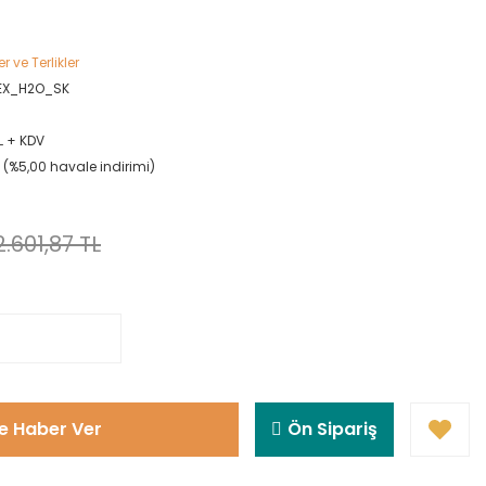
r ve Terlikler
EX_H2O_SK
L + KDV
L (%5,00 havale indirimi)
2.601,87 TL
e Haber Ver
Ön Sipariş