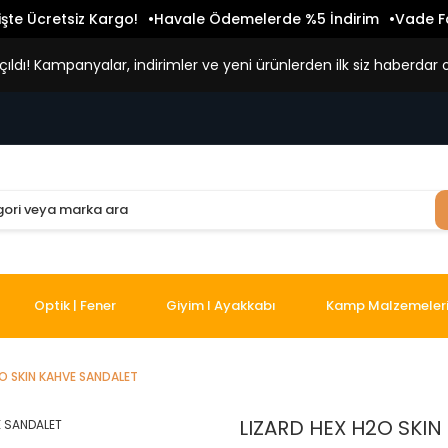
işte Ücretsiz Kargo!
Havale Ödemelerde %5 İndirim
Vade Fa
ldı! Kampanyalar, indirimler ve yeni ürünlerden ilk siz haberdar o
Optik | Fener
Giyim I Ayakkabı
Kamp Malzemeler
2O SKIN KAHVE SANDALET
LIZARD HEX H2O SKI