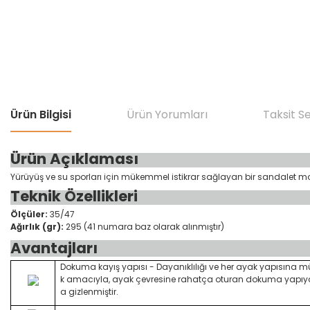
Ürün Bilgisi
Ürün Yorumları
Taksit S
Ürün Açıklaması
Yürüyüş ve su sporları için mükemmel istikrar sağlayan bir sandalet mo
Teknik Özellikleri
Ölçüler:
35/47
Ağırlık (gr):
295 (41 numara baz olarak alınmıştır)
Avantajları
Dokuma kayış yapısı - Dayanıklılığı ve her ayak yapısı
k amacıyla, ayak çevresine rahatça oturan dokuma yapıya s
a gizlenmiştir.