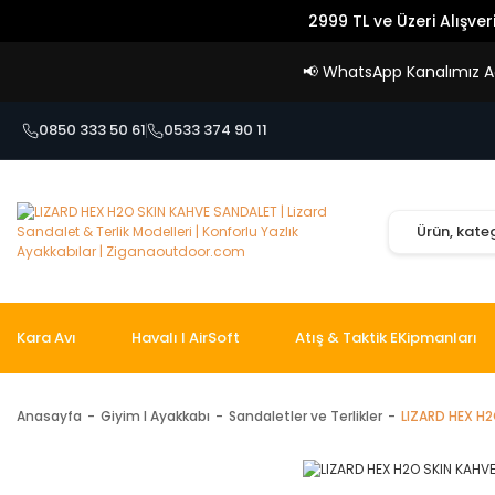
2999 TL ve Üzeri Alışver
📢
WhatsApp Kanalımız Açı
0850 333 50 61
0533 374 90 11
Kara Avı
Havalı I AirSoft
Atış & Taktik EKipmanları
Anasayfa
Giyim I Ayakkabı
Sandaletler ve Terlikler
LIZARD HEX H