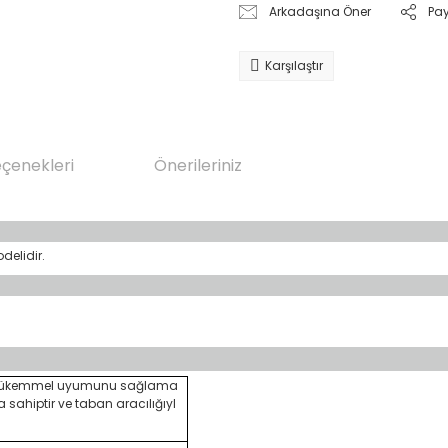
Arkadaşına Öner
Pa
Karşılaştır
eçenekleri
Önerileriniz
delidir.
na mükemmel uyumunu sağlama
ahiptir ve taban aracılığıyl