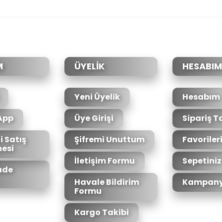
da yetersiz gördüğünüz noktaları öneri formunu kullanarak tarafımıza il
Bu ürüne ilk yorumu siz yapın!
Yorum Yaz
M
ÜYELİK
HESABIM
Yeni Üyelik
Hesabım
App
Üye Girişi
Sipariş T
i Satış
Şifremi Unuttum
Favoriler
esi
Gönder
İletişim Formu
Sepetiniz
İade
Havale Bildirim
Kampany
Formu
Kargo Takibi