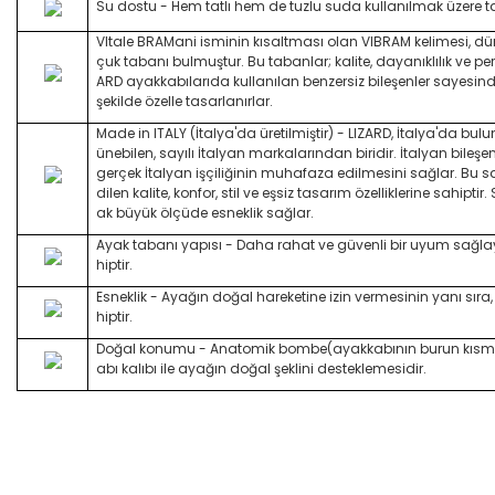
Su dostu - Hem tatlı hem de tuzlu suda kullanılmak üzere t
Vltale BRAMani isminin kısaltması olan VIBRAM kelimesi, dün
çuk tabanı bulmuştur. Bu tabanlar; kalite, dayanıklılık ve per
ARD ayakkabılarıda kullanılan benzersiz bileşenler sayesi
şekilde özelle tasarlanırlar.
Made in ITALY (İtalya'da üretilmiştir) - LIZARD, İtalya'da bul
ünebilen, sayılı İtalyan markalarından biridir. İtalyan bileşenle
gerçek İtalyan işçiliğinin muhafaza edilmesini sağlar. Bu s
dilen kalite, konfor, stil ve eşsiz tasarım özelliklerine sahipt
ak büyük ölçüde esneklik sağlar.
Ayak tabanı yapısı - Daha rahat ve güvenli bir uyum sağl
hiptir.
Esneklik - Ayağın doğal hareketine izin vermesinin yanı sır
hiptir.
Doğal konumu - Anatomik bombe(ayakkabının burun kısmın
abı kalıbı ile ayağın doğal şeklini desteklemesidir.