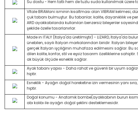
Su dostu - Hem tatlı hem de tuzlu suda kullanılmak üzere t
Vltale BRAMani isminin kısaltması olan VIBRAM kelimesi, dün
çuk tabanı bulmuştur. Bu tabanlar; kalite, dayanıklılık ve per
ARD ayakkabılarıda kullanılan benzersiz bileşenler sayesi
şekilde özelle tasarlanırlar.
Made in ITALY (İtalya'da üretilmiştir) - LIZARD, İtalya'da bul
ünebilen, sayılı İtalyan markalarından biridir. İtalyan bileşenle
gerçek İtalyan işçiliğinin muhafaza edilmesini sağlar. Bu s
dilen kalite, konfor, stil ve eşsiz tasarım özelliklerine sahipt
ak büyük ölçüde esneklik sağlar.
Ayak tabanı yapısı - Daha rahat ve güvenli bir uyum sağl
hiptir.
Esneklik - Ayağın doğal hareketine izin vermesinin yanı sır
hiptir.
Doğal konumu - Anatomik bombe(ayakkabının burun kısmın
abı kalıbı ile ayağın doğal şeklini desteklemesidir.