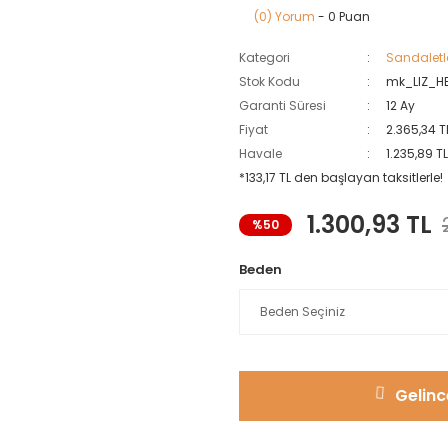
(0) Yorum
- 0 Puan
Kategori
Sandaletle
Stok Kodu
mk_LIZ_H
Garanti Süresi
12 Ay
Fiyat
2.365,34 T
Havale
1.235,89 T
*133,17 TL den başlayan taksitlerle!
1.300,93 TL
%50
Beden
Gelinc