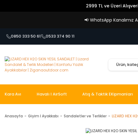
2999 TL ve Üzeri Alışver
📢
WhatsApp Kanalımız Açı
0850 333 50 61
0533 374 90 11
Kara Avı
Havalı I AirSoft
Atış & Taktik EKipmanları
Anasayfa
Giyim I Ayakkabı
Sandaletler ve Terlikler
LIZARD HEX H2