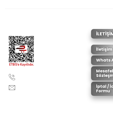
Bu ürünün fiyat bilgisi, resim, ürün açıklamalarında ve diğer konular
Görüş ve önerileriniz için teşekkür ederiz.
Ürün resmi kalitesiz, bozuk veya görüntülenemiyor.
Ürün açıklamasında eksik bilgiler bulunuyor.
Ürün bilgilerinde hatalar bulunuyor.
İLETİŞİ
Ürün fiyatı diğer sitelerden daha pahalı.
Bu ürüne benzer farklı alternatifler olmalı.
İletişim
Whats 
Mesafel
Sözleşm
90850 333 50 61
İptal / 
ankara@ziganaav.com
Formu