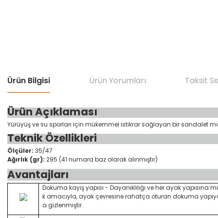
Ürün Bilgisi
Ürün Yorumları
Taksit S
Ürün Açıklaması
Yürüyüş ve su sporları için mükemmel istikrar sağlayan bir sandalet mo
Teknik Özellikleri
Ölçüler:
35/47
Ağırlık (gr):
295 (41 numara baz olarak alınmıştır)
Avantajları
Dokuma kayış yapısı - Dayanıklılığı ve her ayak yapısı
k amacıyla, ayak çevresine rahatça oturan dokuma yapıya s
a gizlenmiştir.