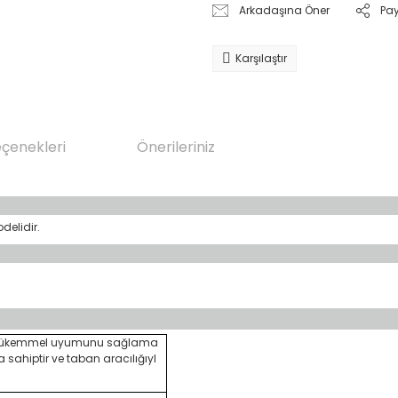
Arkadaşına Öner
Pa
Karşılaştır
eçenekleri
Önerileriniz
delidir.
na mükemmel uyumunu sağlama
ahiptir ve taban aracılığıyl