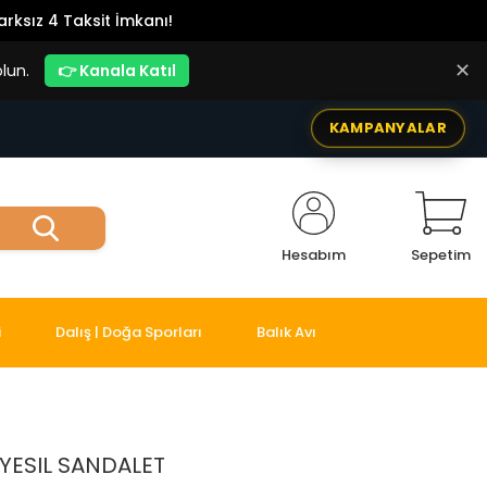
rksız 4 Taksit İmkanı!
✕
lun.
👉 Kanala Katıl
KAMPANYALAR
Hesabım
Sepetim
i
Dalış | Doğa Sporları
Balık Avı
 YESIL SANDALET