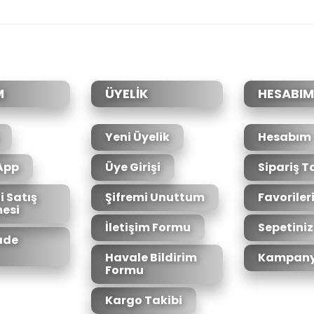
da yetersiz gördüğünüz noktaları öneri formunu kullanarak tarafımıza il
Bu ürüne ilk yorumu siz yapın!
Yorum Yaz
M
ÜYELİK
HESABIM
Yeni Üyelik
Hesabım
App
Üye Girişi
Sipariş T
i Satış
Şifremi Unuttum
Favoriler
esi
Gönder
İletişim Formu
Sepetiniz
İade
Havale Bildirim
Kampany
Formu
Kargo Takibi