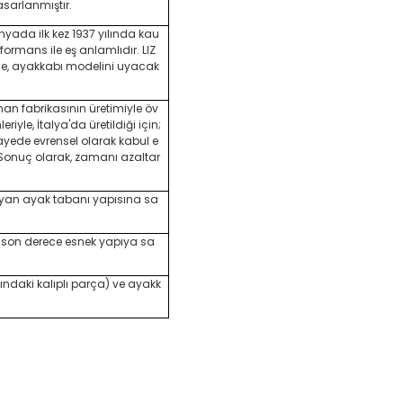
asarlanmıştır.
yada ilk kez 1937 yılında kau
formans ile eş anlamlıdır. LIZ
nde, ayakkabı modelini uyacak
unan fabrikasının üretimiyle öv
riyle, İtalya'da üretildiği için;
ayede evrensel olarak kabul e
ir. Sonuç olarak, zamanı azaltar
ayan ayak tabanı yapısına sa
a, son derece esnek yapıya sa
daki kalıplı parça) ve ayakk