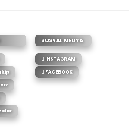
etebilirsiniz.
SOSYAL MEDYA
INSTAGRAM
akip
FACEBOOK
iniz
alar