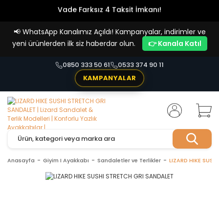
Vade Farksız 4 Taksit İmkanı!
📢
WhatsApp Kanalımız Açıldı! Kampanyalar, indirimler ve
yeni ürünlerden ilk siz haberdar olun.
👉 Kanala Katıl
0850 333 50 61
0533 374 90 11
KAMPANYALAR
Anasayfa
Giyim I Ayakkabı
Sandaletler ve Terlikler
LIZARD HIKE SUSH