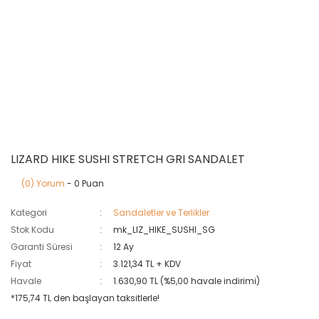
LIZARD HIKE SUSHI STRETCH GRI SANDALET
(0) Yorum
- 0 Puan
Kategori
Sandaletler ve Terlikler
Stok Kodu
mk_LIZ_HIKE_SUSHI_SG
Garanti Süresi
12 Ay
Fiyat
3.121,34 TL + KDV
Havale
1.630,90 TL (%5,00 havale indirimi)
*175,74 TL den başlayan taksitlerle!