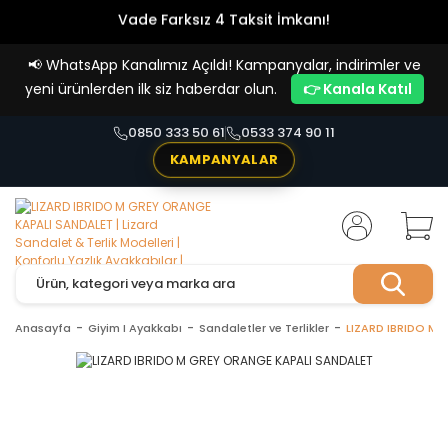
Vade Farksız 4 Taksit İmkanı!
📢
WhatsApp Kanalımız Açıldı! Kampanyalar, indirimler ve
yeni ürünlerden ilk siz haberdar olun.
👉 Kanala Katıl
0850 333 50 61
0533 374 90 11
KAMPANYALAR
Anasayfa
Giyim I Ayakkabı
Sandaletler ve Terlikler
LIZARD IBRIDO M