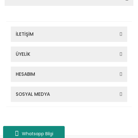
İLETİŞİM
ÜYELİK
HESABIM
SOSYAL MEDYA
Zigana Outdoor 2022 © Tüm Hakları Saklıdır. Kredi kartı bilgileriniz
256bit SSL sertifikası ile korunmaktadır.
Whatsapp Bilgi