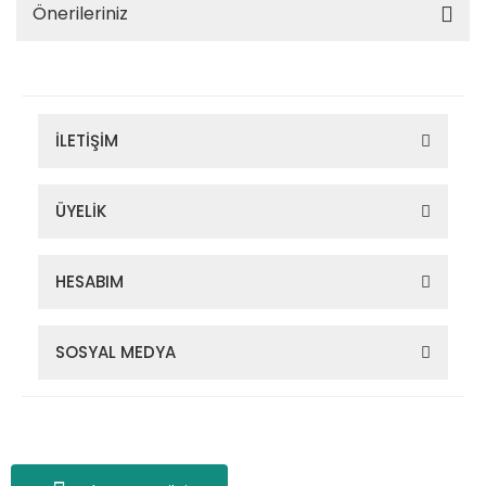
Önerileriniz
İLETİŞİM
ÜYELİK
HESABIM
SOSYAL MEDYA
Zigana Outdoor 2022 © Tüm Hakları Saklıdır. Kredi kartı bilgileriniz
256bit SSL sertifikası ile korunmaktadır.