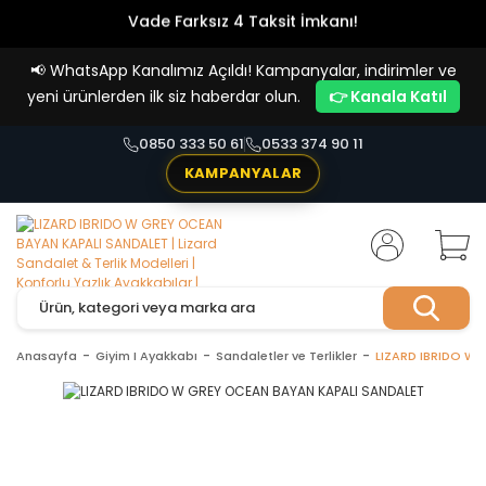
Vade Farksız 4 Taksit İmkanı!
📢
WhatsApp Kanalımız Açıldı! Kampanyalar, indirimler ve
yeni ürünlerden ilk siz haberdar olun.
👉 Kanala Katıl
0850 333 50 61
0533 374 90 11
KAMPANYALAR
Anasayfa
Giyim I Ayakkabı
Sandaletler ve Terlikler
LIZARD IBRIDO W