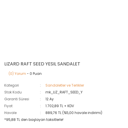
LIZARD RAFT SEED YESIL SANDALET
(0) Yorum
- 0 Puan
Kategori
Sandaletler ve Terlikler
Stok Kodu
mk_LIZ_RAFT_SEED_Y
Garanti Süresi
12 Ay
Fiyat
1.702,89 TL + KDV
Havale
889,76 TL (%5,00 havale indirimi)
*95,88 TL den başlayan taksitlerle!