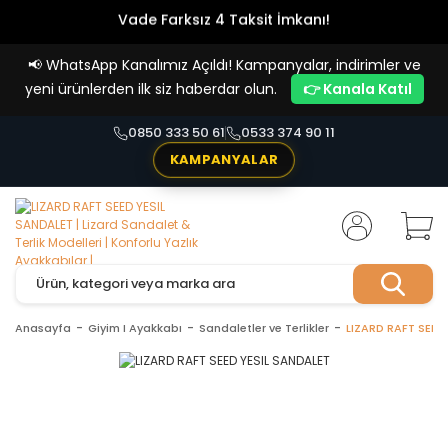
Vade Farksız 4 Taksit İmkanı!
📢
WhatsApp Kanalımız Açıldı! Kampanyalar, indirimler ve
yeni ürünlerden ilk siz haberdar olun.
👉 Kanala Katıl
0850 333 50 61
0533 374 90 11
KAMPANYALAR
Anasayfa
Giyim I Ayakkabı
Sandaletler ve Terlikler
LIZARD RAFT SEED