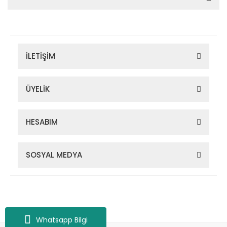
İLETİŞİM
ÜYELİK
HESABIM
SOSYAL MEDYA
Zigana Outdoor 2022 © Tüm Hakları Saklıdır. Kredi kartı bilgileriniz
256bit SSL sertifikası ile korunmaktadır.
Whatsapp Bilgi