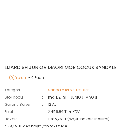
LIZARD SH JUNIOR MAORI MOR COCUK SANDALET
(0) Yorum
- 0 Puan
Kategori
Sandaletler ve Terlikler
Stok Kodu
mk_LIZ_SH_JUNIOR_MAORI
Garanti Süresi
12 Ay
Fiyat
2.459,84 TL + KDV
Havale
1.285,26 TL (%5,00 havale indirimi)
*138,49 TL den başlayan taksitlerle!