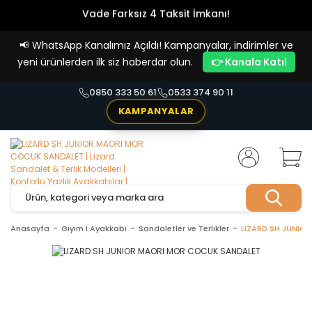
Vade Farksız 4 Taksit İmkanı!
📢
WhatsApp Kanalımız Açıldı! Kampanyalar, indirimler ve
yeni ürünlerden ilk siz haberdar olun.
👉 Kanala Katıl
0850 333 50 61
0533 374 90 11
KAMPANYALAR
Anasayfa
Giyim I Ayakkabı
Sandaletler ve Terlikler
LIZARD SH JUNIO