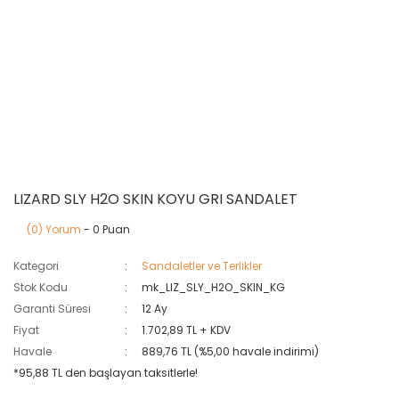
LIZARD SLY H2O SKIN KOYU GRI SANDALET
(0) Yorum
- 0 Puan
Kategori
Sandaletler ve Terlikler
Stok Kodu
mk_LIZ_SLY_H2O_SKIN_KG
Garanti Süresi
12 Ay
Fiyat
1.702,89 TL + KDV
Havale
889,76 TL (%5,00 havale indirimi)
*95,88 TL den başlayan taksitlerle!