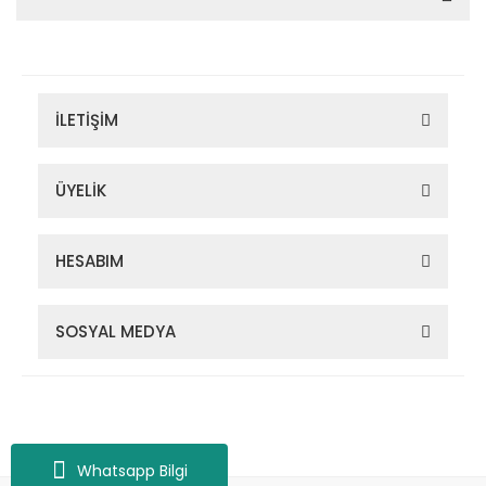
İLETİŞİM
ÜYELİK
HESABIM
SOSYAL MEDYA
Zigana Outdoor 2022 © Tüm Hakları Saklıdır. Kredi kartı bilgileriniz
256bit SSL sertifikası ile korunmaktadır.
Whatsapp Bilgi