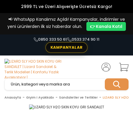
2999 TL ve Üzeri Alışverişte Ücretsiz Kargo!
Havale Ödemelerde %5 İndirim
📢
WhatsApp Kanalımız Açıldı! Kampanyalar, indirimler ve
Vade Farksız 4 Taksit İmkanı!
yeni ürünlerden ilk siz haberdar olun.
👉 Kanala Katıl
0850 333 50 61
0533 374 90 11
KAMPANYALAR
Anasayfa
Giyim I Ayakkabı
Sandaletler ve Terlikler
LIZARD SLY H2O S