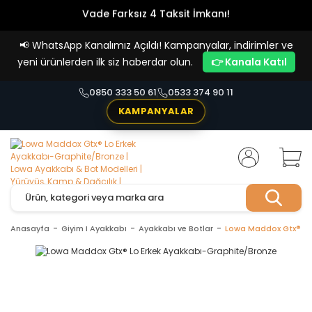
Vade Farksız 4 Taksit İmkanı!
📢
WhatsApp Kanalımız Açıldı! Kampanyalar, indirimler ve
yeni ürünlerden ilk siz haberdar olun.
👉 Kanala Katıl
0850 333 50 61
0533 374 90 11
KAMPANYALAR
Anasayfa
Giyim I Ayakkabı
Ayakkabı ve Botlar
Lowa Maddox Gtx® Lo