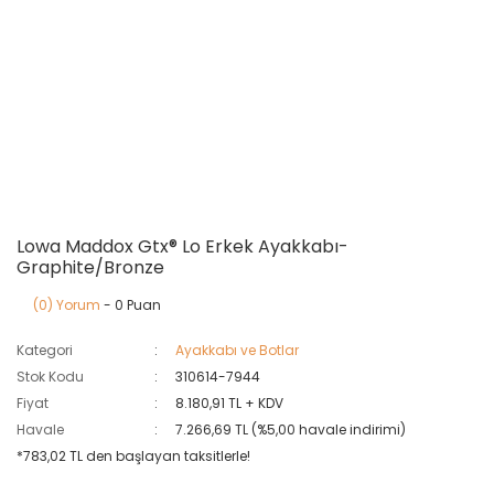
Lowa Maddox Gtx® Lo Erkek Ayakkabı-
Graphite/Bronze
(0) Yorum
- 0 Puan
Kategori
Ayakkabı ve Botlar
Stok Kodu
310614-7944
Fiyat
8.180,91 TL + KDV
Havale
7.266,69 TL (%5,00 havale indirimi)
*783,02 TL den başlayan taksitlerle!