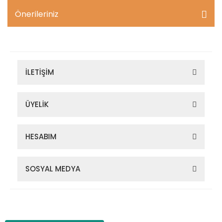
Önerileriniz
İLETİŞİM
ÜYELİK
HESABIM
SOSYAL MEDYA
Zigana Outdoor 2022 © Tüm Hakları Saklıdır. Kredi kartı bilgileriniz
256bit SSL sertifikası ile korunmaktadır.