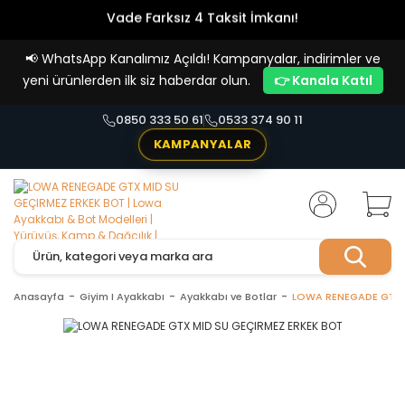
Vade Farksız 4 Taksit İmkanı!
📢
WhatsApp Kanalımız Açıldı! Kampanyalar, indirimler ve
yeni ürünlerden ilk siz haberdar olun.
👉 Kanala Katıl
0850 333 50 61
0533 374 90 11
KAMPANYALAR
Anasayfa
Giyim I Ayakkabı
Ayakkabı ve Botlar
LOWA RENEGADE GTX 