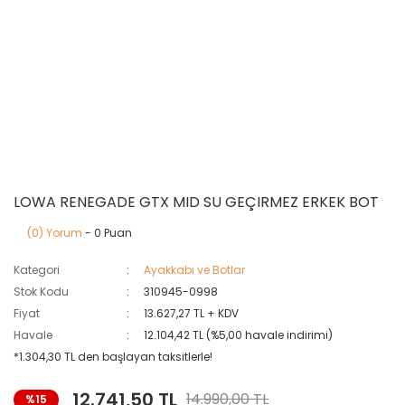
LOWA RENEGADE GTX MID SU GEÇIRMEZ ERKEK BOT
(0) Yorum
- 0 Puan
Kategori
Ayakkabı ve Botlar
Stok Kodu
310945-0998
Fiyat
13.627,27 TL + KDV
Havale
12.104,42 TL (%5,00 havale indirimi)
*1.304,30 TL den başlayan taksitlerle!
12.741,50 TL
14.990,00 TL
%15