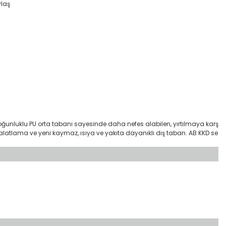
ylaş
yoğunluklu PU orta tabanı sayesinde daha nefes alabilen, yırtılmaya karş
ır. Halatlama ve yeni kaymaz, ısıya ve yakıta dayanıklı dış taban. AB KKD se