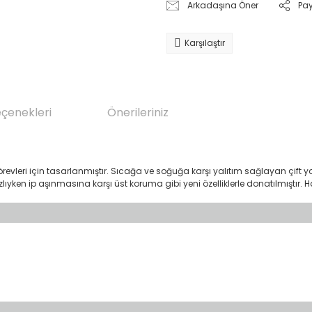
Arkadaşına Öner
Pa
Karşılaştır
eçenekleri
Önerileriniz
evleri için tasarlanmıştır. Sıcağa ve soğuğa karşı yalıtım sağlayan çift 
, hızlıyken ip aşınmasına karşı üst koruma gibi yeni özelliklerle donatılmışt