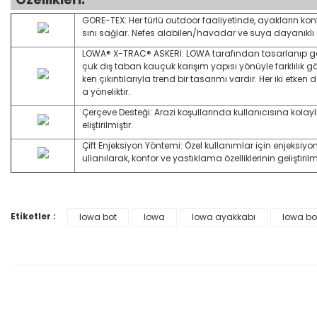
GORE-TEX: Her türlü outdoor faaliyetinde, ayakların ko
sını sağlar. Nefes alabilen/havadar ve suya dayanıklı
LOWA® X-TRAC® ASKERİ: LOWA tarafından tasarlanıp geliş
çuk dış taban kauçuk karışım yapısı yönüyle farklılık g
ken çıkıntılarıyla trend bir tasarımı vardır. Her iki etk
a yöneliktir.
Çerçeve Desteği: Arazi koşullarında kullanıcısına kolay
eliştirilmiştir.
Çift Enjeksiyon Yöntemi: Özel kullanımlar için enjeksiyo
ullanılarak, konfor ve yastıklama özelliklerinin geliştiril
Etiketler :
lowa bot
lowa
lowa ayakkabı
lowa bot
Bu ürünün fiyat bilgisi, resim, ürün açıklamalarında ve diğer konular
Görüş ve önerileriniz için teşekkür ederiz.
Ürün resmi kalitesiz, bozuk veya görüntülenemiyor.
Ürün açıklamasında eksik bilgiler bulunuyor.
Ürün bilgilerinde hatalar bulunuyor.