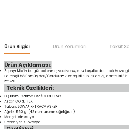
Ürün Bilgisi
Ürün Yorumları
Taksit S
Ürün Açıklaması:
Zephyr Mid'in bu güncellenmiş versiyonu, kuru koşullarda sıcak hava gör
ı dirençli bölünmüş deri/Cordura® kumaş, kilitli bilek deliği, dantel kılıf
rtifikalı.
Teknik Özellikleri:
Dış Kısmı: Yarma Deri/CORDURA®
Astar: GORE-TEX
Taban: LOWA® X-TRAC® ASKERİ
Ağırlık: 560 gr (42 numaranın ağırlığıdır.)
Menşei: Almanya
Üretim yeri: Slovakya
Özellikleri: