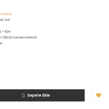
ve Botlar
4C.041
TL + KDV
TL (%5,00 havale indirimi)
e!
Sepete Ekle