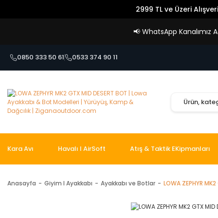
2999 TL ve Üzeri Alışver
📢
WhatsApp Kanalımız Açı
0850 333 50 61
0533 374 90 11
Kara Avı
Havalı I AirSoft
Atış & Taktik EKipmanları
Anasayfa
Giyim I Ayakkabı
Ayakkabı ve Botlar
LOWA ZEPHYR MK2 