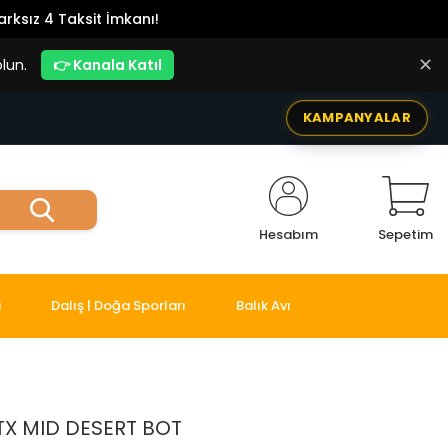
rksız 4 Taksit İmkanı!
✕
lun.
👉 Kanala Katıl
KAMPANYALAR
Hesabım
Sepetim
i
Dalış | Doğa Sporları
Balık Avı
X MID DESERT BOT