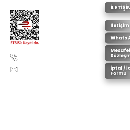
Ürün fiyatı diğer sitelerden daha pahalı.
İLETİŞİ
Bu ürüne benzer farklı alternatifler olmalı.
İletişim
Whats 
Mesafel
Sözleşm
90850 333 50 61
İptal / 
ankara@ziganaav.com
Formu