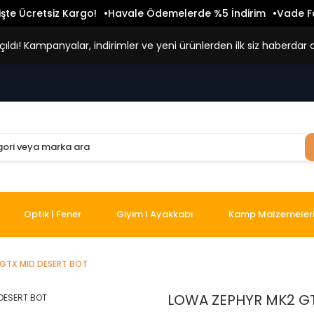
işte Ücretsiz Kargo!
Havale Ödemelerde %5 İndirim
Vade Fa
ldı! Kampanyalar, indirimler ve yeni ürünlerden ilk siz haberdar o
Optik | Fener
Giyim I Ayakkabı
Kamp Malzemeler
GTX MID DESERT BOT
LOWA ZEPHYR MK2 GT