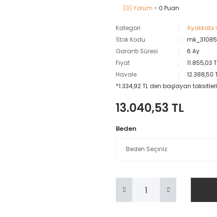
(0) Yorum
- 0 Puan
Kategori
Ayakkabı 
Stok Kodu
mk_31085
Garanti Süresi
6 Ay
Fiyat
11.855,03 
Havale
12.388,50 
*1.334,92 TL den başlayan taksitlerl
13.040,53 TL
Beden