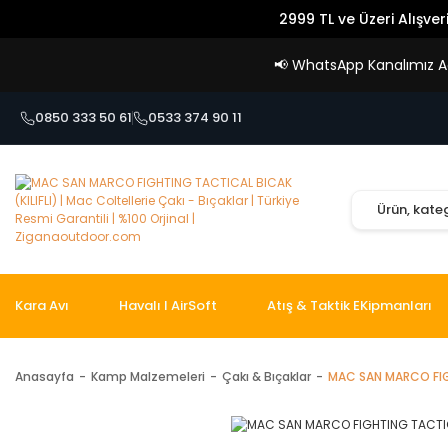
2999 TL ve Üzeri Alışver
📢
WhatsApp Kanalımız Açı
0850 333 50 61
0533 374 90 11
Kara Avı
Havalı I AirSoft
Atış & Taktik EKipmanları
Anasayfa
Kamp Malzemeleri
Çakı & Bıçaklar
MAC SAN MARCO FIGH