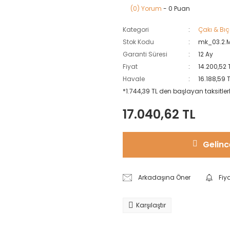
(0) Yorum
- 0 Puan
Kategori
Çakı & Bıç
Stok Kodu
mk_03.2.
Garanti Süresi
12 Ay
Fiyat
14.200,52 
Havale
16.188,59 
*1.744,39 TL den başlayan taksitlerl
17.040,62 TL
Gelinc
Arkadaşına Öner
Fiy
Karşılaştır