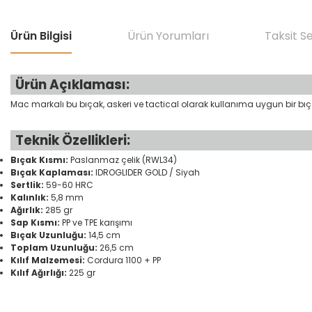
Ürün Bilgisi
Ürün Yorumları
Taksit S
Ürün Açıklaması:
Mac markalı bu bıçak, askeri ve tactical olarak kullanıma uygun bir bıç
Teknik Özellikleri:
Bıçak Kısmı:
Paslanmaz çelik (RWL34)
Bıçak Kaplaması:
IDROGLIDER GOLD / Siyah
Sertlik:
59-60 HRC
Kalınlık:
5,8 mm
Ağırlık:
285 gr
Sap Kısmı:
PP ve TPE karışımı
Bıçak Uzunluğu:
14,5 cm
Toplam Uzunluğu:
26,5 cm
Kılıf Malzemesi:
Cordura 1100 + PP
Kılıf Ağırlığı:
225 gr