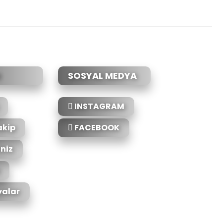
etebilirsiniz.
SOSYAL MEDYA
INSTAGRAM
akip
FACEBOOK
iniz
alar