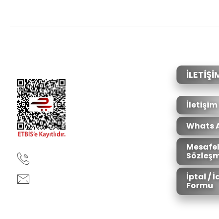
Bu ürünün fiyat bilgisi, resim, ürün açıklamalarında ve diğer konular
Görüş ve önerileriniz için teşekkür ederiz.
Ürün resmi kalitesiz, bozuk veya görüntülenemiyor.
Ürün açıklamasında eksik bilgiler bulunuyor.
Ürün bilgilerinde hatalar bulunuyor.
İLETİŞİ
Ürün fiyatı diğer sitelerden daha pahalı.
Bu ürüne benzer farklı alternatifler olmalı.
İletişim
Whats 
Mesafel
Sözleşm
90850 333 50 61
İptal / 
ankara@ziganaav.com
Formu