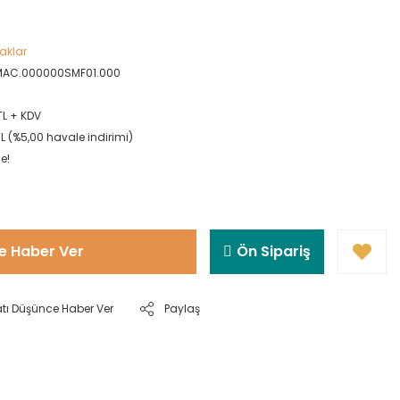
aklar
MAC.000000SMF01.000
TL + KDV
TL (%5,00 havale indirimi)
e!
e Haber Ver
Ön Sipariş
atı Düşünce Haber Ver
Paylaş