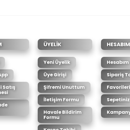
da yetersiz gördüğünüz noktaları öneri formunu kullanarak tarafımıza il
Bu ürüne ilk yorumu siz yapın!
Yorum Yaz
M
ÜYELİK
HESABIM
Yeni Üyelik
Hesabım
App
Üye Girişi
Sipariş T
i Satış
Şifremi Unuttum
Favoriler
esi
Gönder
İletişim Formu
Sepetiniz
İade
Havale Bildirim
Kampany
Formu
Kargo Takibi