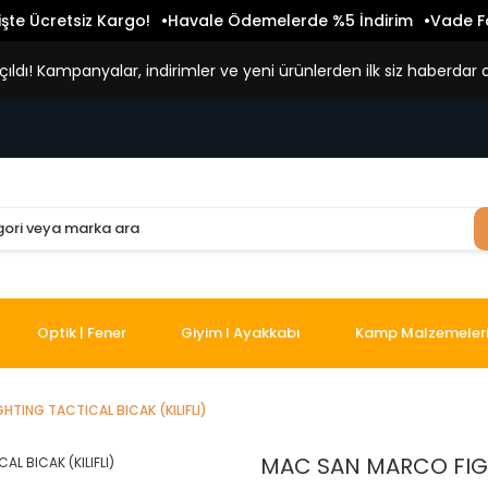
işte Ücretsiz Kargo!
Havale Ödemelerde %5 İndirim
Vade Fa
ldı! Kampanyalar, indirimler ve yeni ürünlerden ilk siz haberdar o
Optik | Fener
Giyim I Ayakkabı
Kamp Malzemeler
TING TACTICAL BICAK (KILIFLI)
MAC SAN MARCO FIGHT