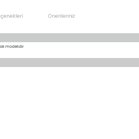
eçenekleri
Önerileriniz
ak modelidir.