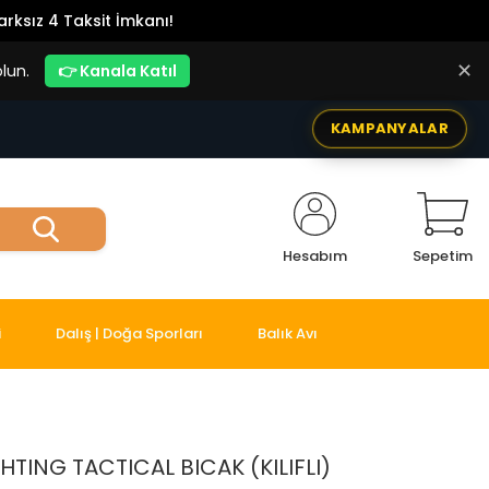
rksız 4 Taksit İmkanı!
✕
lun.
👉 Kanala Katıl
KAMPANYALAR
Hesabım
Sepetim
i
Dalış | Doğa Sporları
Balık Avı
ING TACTICAL BICAK (KILIFLI)