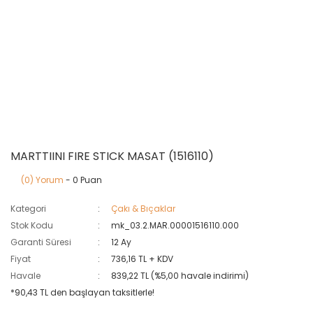
MARTTIINI FIRE STICK MASAT (1516110)
(0) Yorum
- 0 Puan
Kategori
Çakı & Bıçaklar
Stok Kodu
mk_03.2.MAR.00001516110.000
Garanti Süresi
12 Ay
Fiyat
736,16 TL + KDV
Havale
839,22 TL (%5,00 havale indirimi)
*90,43 TL den başlayan taksitlerle!