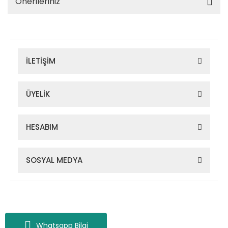
Önerileriniz
İLETİŞİM
ÜYELİK
HESABIM
SOSYAL MEDYA
Zigana Outdoor 2022 © Tüm Hakları Saklıdır. Kredi kartı bilgileriniz
256bit SSL sertifikası ile korunmaktadır.
Whatsapp Bilgi