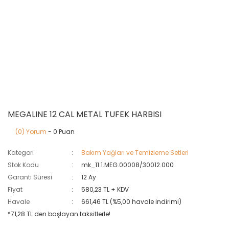
MEGALINE 12 CAL METAL TUFEK HARBISI
(0) Yorum
- 0 Puan
Kategori
Bakım Yağları ve Temizleme Setleri
Stok Kodu
mk_11.1.MEG.00008/30012.000
Garanti Süresi
12 Ay
Fiyat
580,23 TL + KDV
Havale
661,46 TL (%5,00 havale indirimi)
*71,28 TL den başlayan taksitlerle!