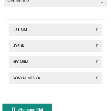
Önerileriniz
İLETİŞİM
ÜYELİK
HESABIM
SOSYAL MEDYA
Zigana Outdoor 2022 © Tüm Hakları Saklıdır. Kredi kartı bilgileriniz
256bit SSL sertifikası ile korunmaktadır.
Whatsapp Bilgi