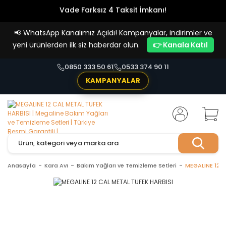
Vade Farksız 4 Taksit İmkanı!
📢
WhatsApp Kanalımız Açıldı! Kampanyalar, indirimler ve
yeni ürünlerden ilk siz haberdar olun.
👉 Kanala Katıl
0850 333 50 61
0533 374 90 11
KAMPANYALAR
Anasayfa
Kara Avı
Bakım Yağları ve Temizleme Setleri
MEGALINE 12 C