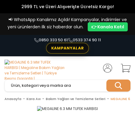
2999 TL ve Üzeri Alışverişte Ücretsiz Kargo!
Havale Ödemelerde %5 İndirim
📢
WhatsApp Kanalımız Açıldı! Kampanyalar, indirimler ve
Vade Farksız 4 Taksit İmkanı!
yeni ürünlerden ilk siz haberdar olun.
👉 Kanala Katıl
0850 333 50 61
0533 374 90 11
KAMPANYALAR
Anasayfa
Kara Avı
Bakım Yağları ve Temizleme Setleri
MEGALINE 6.3