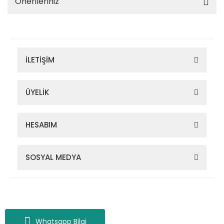
Önerileriniz
İLETİŞİM
ÜYELİK
HESABIM
SOSYAL MEDYA
Zigana Outdoor 2022 © Tüm Hakları Saklıdır. Kredi kartı bilgileriniz
256bit SSL sertifikası ile korunmaktadır.
Whatsapp Bilgi