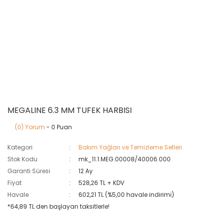
MEGALINE 6.3 MM TUFEK HARBISI
(0) Yorum
- 0 Puan
Kategori
Bakım Yağları ve Temizleme Setleri
Stok Kodu
mk_11.1.MEG.00008/40006.000
Garanti Süresi
12 Ay
Fiyat
528,26 TL + KDV
Havale
602,21 TL (%5,00 havale indirimi)
*64,89 TL den başlayan taksitlerle!