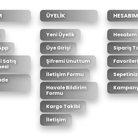
Yorum Yaz
M
ÜYELİK
HESABIM
Yeni Üyelik
Hesabım
App
Üye Girişi
Sipariş T
i Satış
Şifremi Unuttum
Favoriler
esi
Gönder
İletişim Formu
Sepetiniz
İade
Havale Bildirim
Kampany
Formu
Kargo Takibi
İletişim