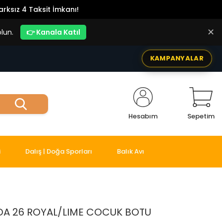
rksız 4 Taksit İmkanı!
✕
lun.
👉 Kanala Katıl
KAMPANYALAR
Hesabım
Sepetim
i
Dalış | Doğa Sporları
Balık Avı
A 26 ROYAL/LIME COCUK BOTU