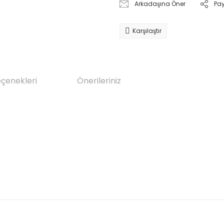
Arkadaşına Öner
Pa
Karşılaştır
eçenekleri
Önerileriniz
da yetersiz gördüğünüz noktaları öneri formunu kullanarak tarafımıza il
Bu ürüne ilk yorumu siz yapın!