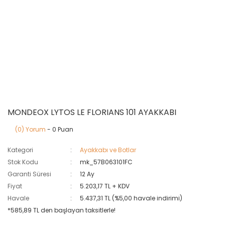
MONDEOX LYTOS LE FLORIANS 101 AYAKKABI
(0) Yorum
- 0 Puan
Kategori
Ayakkabı ve Botlar
Stok Kodu
mk_57B063101FC
Garanti Süresi
12 Ay
Fiyat
5.203,17 TL + KDV
Havale
5.437,31 TL (%5,00 havale indirimi)
*585,89 TL den başlayan taksitlerle!