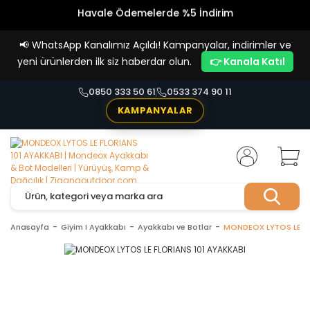
Havale Ödemelerde %5 İndirim
Vade Farksız 4 Taksit İmkanı!
📢
WhatsApp Kanalımız Açıldı! Kampanyalar, indirimler ve
yeni ürünlerden ilk siz haberdar olun.
👉 Kanala Katıl
0850 333 50 61
0533 374 90 11
KAMPANYALAR
Anasayfa
Giyim I Ayakkabı
Ayakkabı ve Botlar
MONDEOX LYTOS LE FL