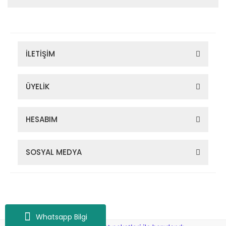
İLETİŞİM
ÜYELİK
HESABIM
SOSYAL MEDYA
Zigana Outdoor 2022 © Tüm Hakları Saklıdır. Kredi kartı bilgileriniz
256bit SSL sertifikası ile korunmaktadır.
Whatsapp Bilgi