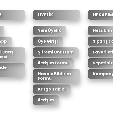
Yorum Yaz
M
ÜYELİK
HESABIM
Yeni Üyelik
Hesabım
App
Üye Girişi
Sipariş T
i Satış
Şifremi Unuttum
Favoriler
esi
Gönder
İletişim Formu
Sepetiniz
İade
Havale Bildirim
Kampany
Formu
Kargo Takibi
İletişim