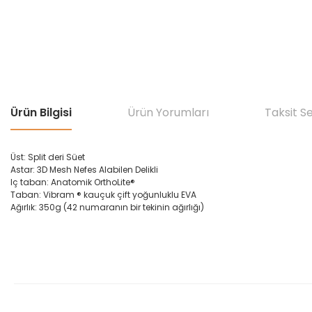
Ürün Bilgisi
Ürün Yorumları
Taksit S
Üst: Split deri Süet
Astar: 3D Mesh Nefes Alabilen Delikli
Iç taban: Anatomik OrthoLite®
Taban: Vibram ® kauçuk çift yoğunluklu EVA
Ağırlık: 350g (
42
numaranın bir tekinin ağırlığı)
Bu ürünün fiyat bilgisi, resim, ürün açıklamalarında ve diğer konular
Görüş ve önerileriniz için teşekkür ederiz.
Ürün resmi kalitesiz, bozuk veya görüntülenemiyor.