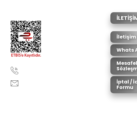
Ürün açıklamasında eksik bilgiler bulunuyor.
Ürün bilgilerinde hatalar bulunuyor.
İLETİŞİ
Ürün fiyatı diğer sitelerden daha pahalı.
Bu ürüne benzer farklı alternatifler olmalı.
İletişim
Whats 
Mesafel
Sözleşm
90850 333 50 61
İptal / 
ankara@ziganaav.com
Formu