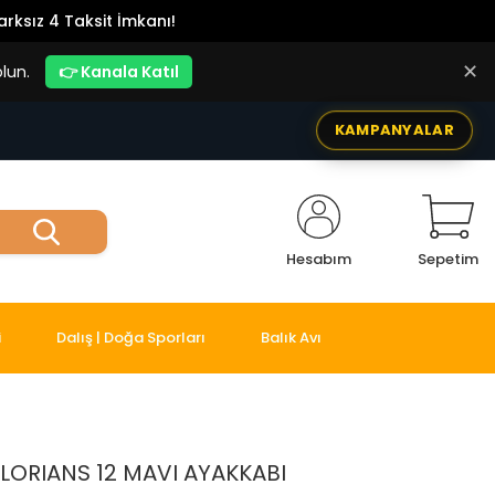
rksız 4 Taksit İmkanı!
✕
lun.
👉 Kanala Katıl
KAMPANYALAR
Hesabım
Sepetim
i
Dalış | Doğa Sporları
Balık Avı
LORIANS 12 MAVI AYAKKABI