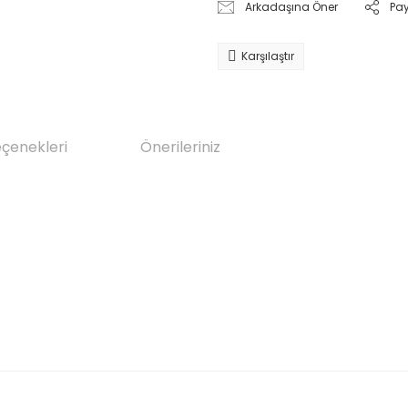
Arkadaşına Öner
Pa
Karşılaştır
eçenekleri
Önerileriniz
da yetersiz gördüğünüz noktaları öneri formunu kullanarak tarafımıza il
Bu ürüne ilk yorumu siz yapın!