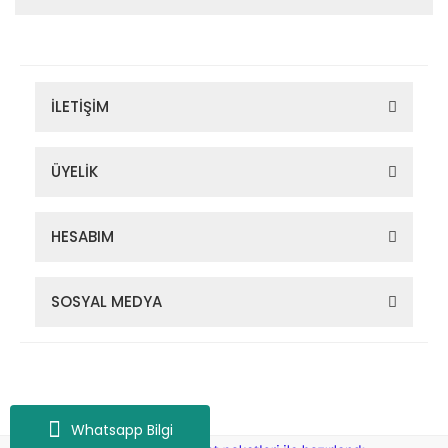
İLETİŞİM
ÜYELİK
HESABIM
SOSYAL MEDYA
Zigana Outdoor 2022 © Tüm Hakları Saklıdır. Kredi kartı bilgileriniz
256bit SSL sertifikası ile korunmaktadır.
Whatsapp Bilgi