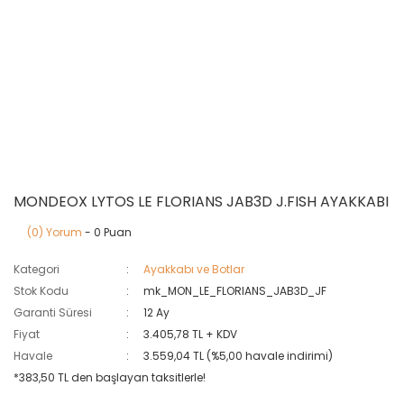
MONDEOX LYTOS LE FLORIANS JAB3D J.FISH AYAKKABI
(0) Yorum
- 0 Puan
Kategori
Ayakkabı ve Botlar
Stok Kodu
mk_MON_LE_FLORIANS_JAB3D_JF
Garanti Süresi
12 Ay
Fiyat
3.405,78 TL + KDV
Havale
3.559,04 TL (%5,00 havale indirimi)
*383,50 TL den başlayan taksitlerle!