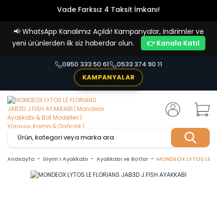
Vade Farksız 4 Taksit İmkanı!
📢
WhatsApp Kanalımız Açıldı! Kampanyalar, indirimler ve
yeni ürünlerden ilk siz haberdar olun.
👉 Kanala Katıl
0850 333 50 61
0533 374 90 11
KAMPANYALAR
Anasayfa
Giyim I Ayakkabı
Ayakkabı ve Botlar
MONDEOX LYTOS LE FL