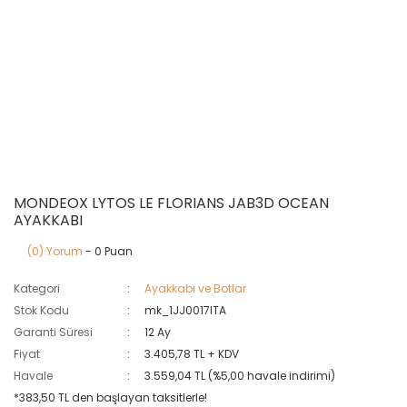
MONDEOX LYTOS LE FLORIANS JAB3D OCEAN
AYAKKABI
(0) Yorum
- 0 Puan
Kategori
Ayakkabı ve Botlar
Stok Kodu
mk_1JJ0017ITA
Garanti Süresi
12 Ay
Fiyat
3.405,78 TL + KDV
Havale
3.559,04 TL (%5,00 havale indirimi)
*383,50 TL den başlayan taksitlerle!