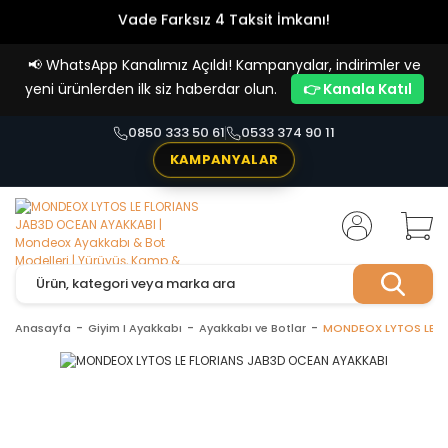
Vade Farksız 4 Taksit İmkanı!
📢
WhatsApp Kanalımız Açıldı! Kampanyalar, indirimler ve
yeni ürünlerden ilk siz haberdar olun.
👉 Kanala Katıl
0850 333 50 61
0533 374 90 11
KAMPANYALAR
Anasayfa
Giyim I Ayakkabı
Ayakkabı ve Botlar
MONDEOX LYTOS LE F