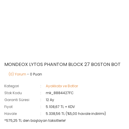
MONDEOX LYTOS PHANTOM BLOCK 27 BOSTON BOT
(0) Yorum
- 0 Puan
Kategori
Ayakkabı ve Botlar
Stok Kodu
mk_8884427FC
Garanti Süresi
12 Ay
Fiyat
5.108,67 TL + KDV
Havale
5.338,56 TL (%5,00 havale indirimi)
*575,25 TL den başlayan taksitlerle!