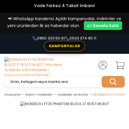
Vade Farksız 4 Taksit İmkanı!
📢
WhatsApp Kanalımız Açıldı! Kampanyalar, indirimler ve
yeni ürünlerden ilk siz haberdar olun.
👉 Kanala Katıl
0850 333 50 61
0533 374 90 11
KAMPANYALAR
Anasayfa
Giyim I Ayakkabı
Ayakkabı ve Botlar
MONDEOX LYTOS PHA