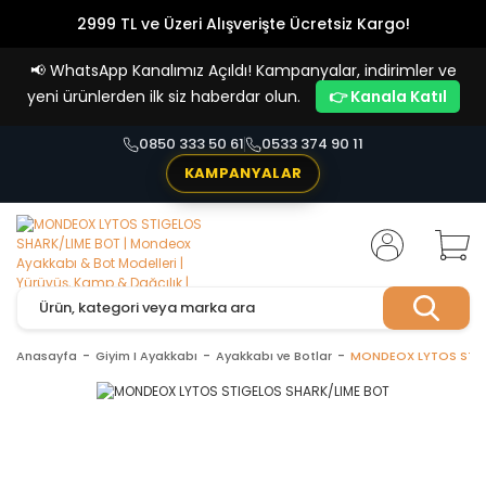
2999 TL ve Üzeri Alışverişte Ücretsiz Kargo!
Havale Ödemelerde %5 İndirim
📢
WhatsApp Kanalımız Açıldı! Kampanyalar, indirimler ve
Vade Farksız 4 Taksit İmkanı!
yeni ürünlerden ilk siz haberdar olun.
👉 Kanala Katıl
0850 333 50 61
0533 374 90 11
KAMPANYALAR
Anasayfa
Giyim I Ayakkabı
Ayakkabı ve Botlar
MONDEOX LYTOS STIG