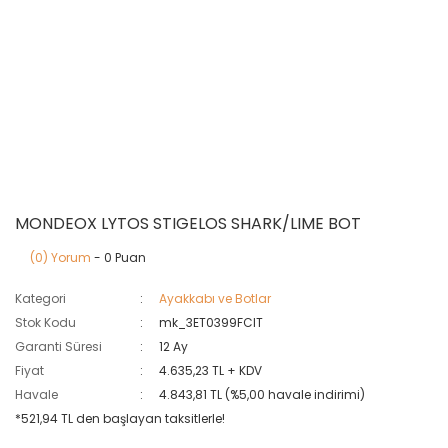
MONDEOX LYTOS STIGELOS SHARK/LIME BOT
(0) Yorum
- 0 Puan
Kategori
Ayakkabı ve Botlar
Stok Kodu
mk_3ET0399FCIT
Garanti Süresi
12 Ay
Fiyat
4.635,23 TL + KDV
Havale
4.843,81 TL (%5,00 havale indirimi)
*521,94 TL den başlayan taksitlerle!