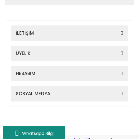
İLETİŞİM
ÜYELİK
HESABIM
SOSYAL MEDYA
Zigana Outdoor 2022 © Tüm Hakları Saklıdır. Kredi kartı bilgileriniz
256bit SSL sertifikası ile korunmaktadır.
Whatsapp Bilgi