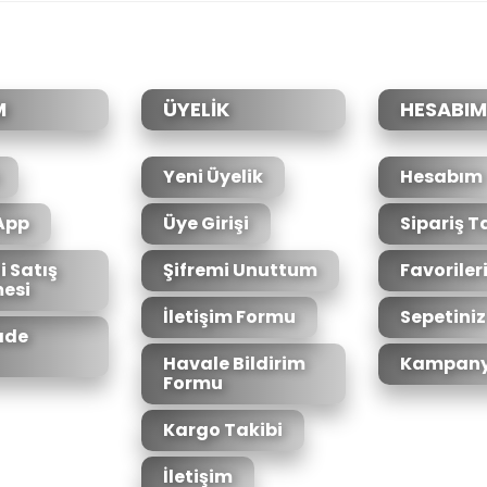
Bu ürüne ilk yorumu siz yapın!
Yorum Yaz
M
ÜYELİK
HESABIM
Yeni Üyelik
Hesabım
App
Üye Girişi
Sipariş T
i Satış
Şifremi Unuttum
Favoriler
esi
Gönder
İletişim Formu
Sepetiniz
İade
Havale Bildirim
Kampany
Formu
Kargo Takibi
İletişim