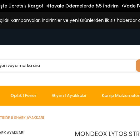
işte Ücretsiz Kargo!
Havale Ödemelerde %5 İndirim
Vade Fa
ldı! Kampanyalar, indirimler ve yeni ürünlerden ilk siz haberdar o
Optik | Fener
Giyim I Ayakkabı
Kamp Malzemeler
RIDE 8 SHARK AYAKKABI
MONDEOX LYTOS STRI