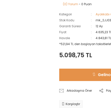
(0) Yorum
- 0 Puan
Kategori
Ayakkabı 
Stok Kodu
mk_2JJ03
Garanti Süresi
12 Ay
Fiyat
4.635,23 T
Havale
4.843,81 T
*521,94 TL den başlayan taksitlerle
5.098,75 TL
Gelinc
Arkadaşına Öner
Pa
Karşılaştır