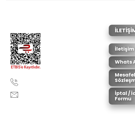
Ürün resmi kalitesiz, bozuk veya görüntülenemiyor.
Ürün açıklamasında eksik bilgiler bulunuyor.
Ürün bilgilerinde hatalar bulunuyor.
İLETİŞİ
Ürün fiyatı diğer sitelerden daha pahalı.
Bu ürüne benzer farklı alternatifler olmalı.
İletişim
Whats 
Mesafel
Sözleşm
90850 333 50 61
İptal / 
ankara@ziganaav.com
Formu