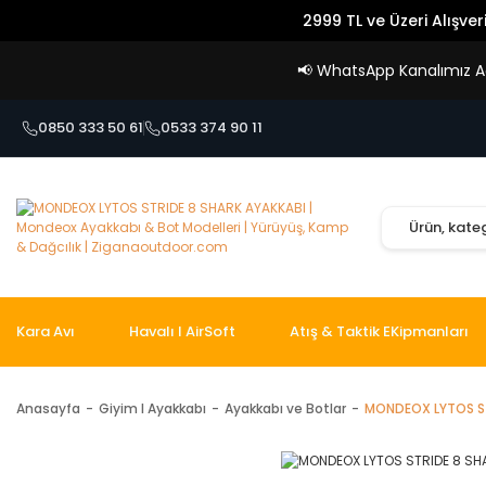
2999 TL ve Üzeri Alışver
📢
WhatsApp Kanalımız Açı
0850 333 50 61
0533 374 90 11
Kara Avı
Havalı I AirSoft
Atış & Taktik EKipmanları
Anasayfa
Giyim I Ayakkabı
Ayakkabı ve Botlar
MONDEOX LYTOS ST