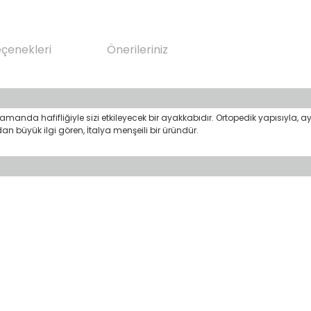
eçenekleri
Önerileriniz
manda hafifliğiyle sizi etkileyecek bir ayakkabıdır. Ortopedik yapısıyla, ay
dan büyük ilgi gören, İtalya menşeili bir üründür.
da yetersiz gördüğünüz noktaları öneri formunu kullanarak tarafımıza il