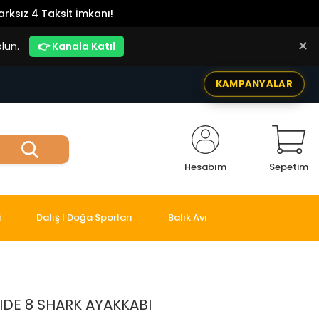
rksız 4 Taksit İmkanı!
✕
lun.
👉 Kanala Katıl
KAMPANYALAR
Hesabım
Sepetim
i
Dalış | Doğa Sporları
Balık Avı
DE 8 SHARK AYAKKABI