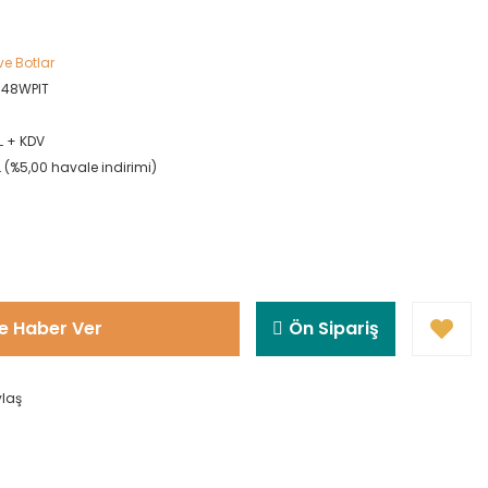
ve Botlar
48WPIT
L + KDV
L (%5,00 havale indirimi)
!
e Haber Ver
Ön Sipariş
ylaş