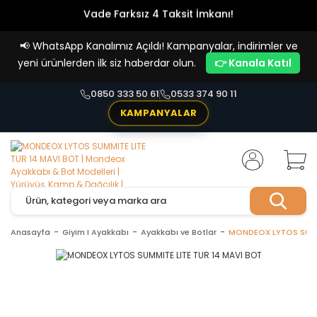
Vade Farksız 4 Taksit İmkanı!
📢
WhatsApp Kanalımız Açıldı! Kampanyalar, indirimler ve
yeni ürünlerden ilk siz haberdar olun.
👉 Kanala Katıl
0850 333 50 61
0533 374 90 11
KAMPANYALAR
Anasayfa
Giyim I Ayakkabı
Ayakkabı ve Botlar
MONDEOX LYTOS SUMMI