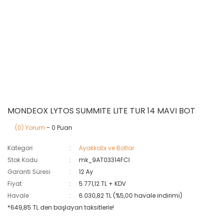
MONDEOX LYTOS SUMMITE LITE TUR 14 MAVI BOT
(0) Yorum
- 0 Puan
Kategori
Ayakkabı ve Botlar
Stok Kodu
mk_9AT03314FCI
Garanti Süresi
12 Ay
Fiyat
5.771,12 TL + KDV
Havale
6.030,82 TL (%5,00 havale indirimi)
*649,85 TL den başlayan taksitlerle!