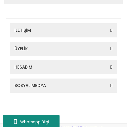
İLETİŞİM
ÜYELİK
HESABIM
SOSYAL MEDYA
Zigana Outdoor 2022 © Tüm Hakları Saklıdır. Kredi kartı bilgileriniz
256bit SSL sertifikası ile korunmaktadır.
Whatsapp Bilgi