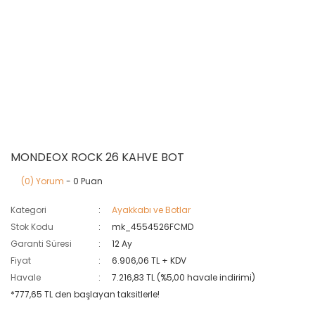
MONDEOX ROCK 26 KAHVE BOT
(0) Yorum
- 0 Puan
Kategori
Ayakkabı ve Botlar
Stok Kodu
mk_4554526FCMD
Garanti Süresi
12 Ay
Fiyat
6.906,06 TL + KDV
Havale
7.216,83 TL (%5,00 havale indirimi)
*777,65 TL den başlayan taksitlerle!