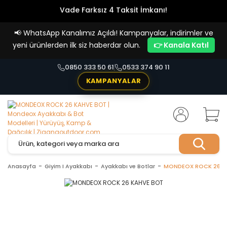
Vade Farksız 4 Taksit İmkanı!
📢
WhatsApp Kanalımız Açıldı! Kampanyalar, indirimler ve
yeni ürünlerden ilk siz haberdar olun.
👉 Kanala Katıl
0850 333 50 61
0533 374 90 11
KAMPANYALAR
Anasayfa
Giyim I Ayakkabı
Ayakkabı ve Botlar
MONDEOX ROCK 26 K