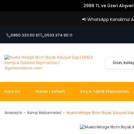
2999 TL ve Üzeri Alışver
📢
WhatsApp Kanalımız Açı
0850 333 50 61
0533 374 90 11
Kara Avı
Havalı I AirSoft
Atış & Taktik EKipmanları
Anasayfa
Kamp Malzemeleri
Muela Mirage 18cm Bıçak, Kauçuk Sap