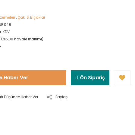
zemeleri
,
Çakı & Bıçaklar
E 048
 + KDV
L (%5,00 havale indirimi)
!
e Haber Ver
Ön Sipariş
atı Düşünce Haber Ver
Paylaş