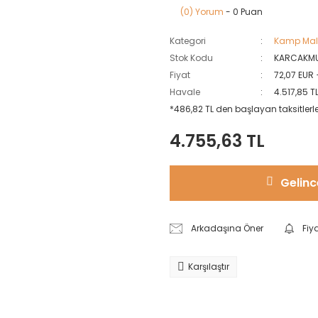
(0) Yorum
- 0 Puan
Kategori
Kamp Mal
Stok Kodu
KARCAKMU
Fiyat
72,07 EUR
Havale
4.517,85 T
*486,82 TL den başlayan taksitlerle
4.755,63 TL
Gelinc
Arkadaşına Öner
Fiy
Karşılaştır