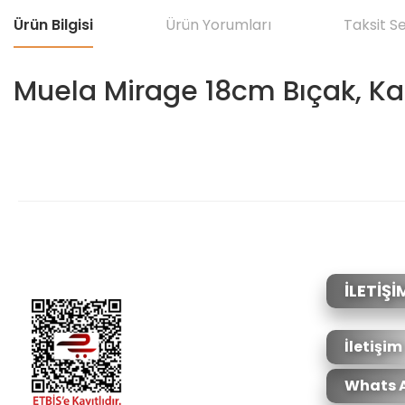
Ürün Bilgisi
Ürün Yorumları
Taksit S
Muela Mirage 18cm Bıçak, K
Bu ürünün fiyat bilgisi, resim, ürün açıklamalarında ve diğer konular
Görüş ve önerileriniz için teşekkür ederiz.
Ürün resmi kalitesiz, bozuk veya görüntülenemiyor.
Ürün açıklamasında eksik bilgiler bulunuyor.
Ürün bilgilerinde hatalar bulunuyor.
İLETİŞİ
Ürün fiyatı diğer sitelerden daha pahalı.
Bu ürüne benzer farklı alternatifler olmalı.
İletişim
Whats 