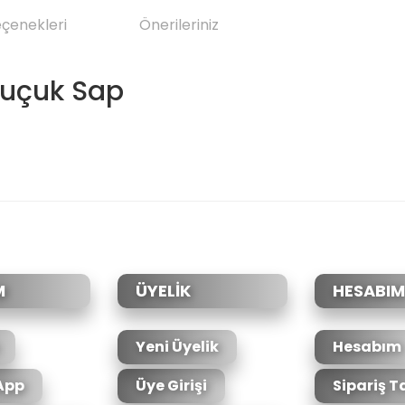
eçenekleri
Önerileriniz
auçuk Sap
da yetersiz gördüğünüz noktaları öneri formunu kullanarak tarafımıza il
Bu ürüne ilk yorumu siz yapın!
Yorum Yaz
M
ÜYELİK
HESABIM
Yeni Üyelik
Hesabım
App
Üye Girişi
Sipariş T