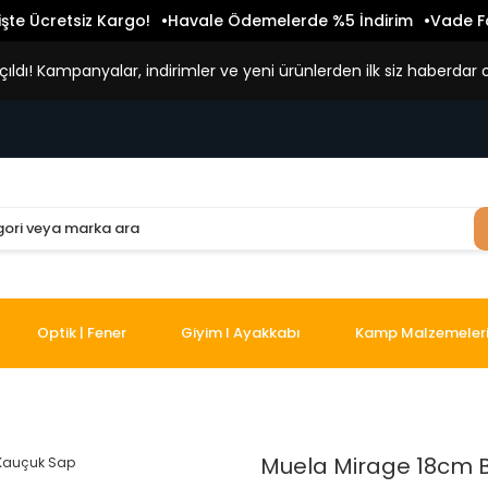
işte Ücretsiz Kargo!
Havale Ödemelerde %5 İndirim
Vade Fa
ldı! Kampanyalar, indirimler ve yeni ürünlerden ilk siz haberdar o
Optik | Fener
Giyim I Ayakkabı
Kamp Malzemeler
Muela Mirage 18cm B