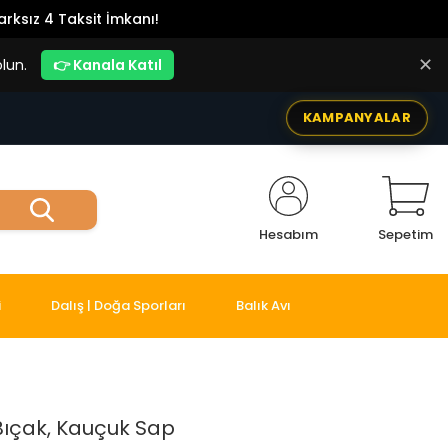
rksız 4 Taksit İmkanı!
✕
lun.
👉 Kanala Katıl
KAMPANYALAR
Hesabım
Sepetim
i
Dalış | Doğa Sporları
Balık Avı
ıçak, Kauçuk Sap