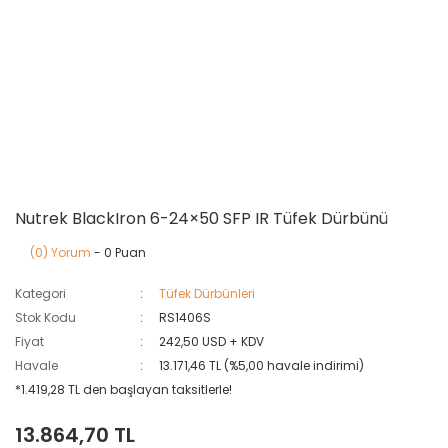
Nutrek BlackIron 6-24×50 SFP IR Tüfek Dürbünü
(0) Yorum
- 0 Puan
Kategori
Tüfek Dürbünleri
Stok Kodu
RS1406S
Fiyat
242,50 USD + KDV
Havale
13.171,46 TL (%5,00 havale indirimi)
*1.419,28 TL den başlayan taksitlerle!
13.864,70 TL