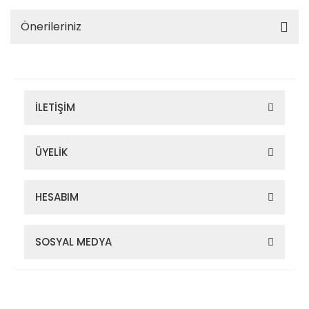
Önerileriniz
İLETİŞİM
ÜYELİK
HESABIM
SOSYAL MEDYA
Zigana Outdoor 2022 © Tüm Hakları Saklıdır. Kredi kartı bilgileriniz
256bit SSL sertifikası ile korunmaktadır.