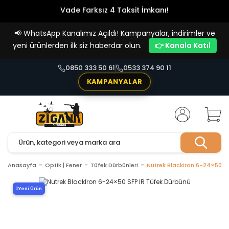
Vade Farksız 4 Taksit İmkanı!
📢
WhatsApp Kanalımız Açıldı! Kampanyalar, indirimler ve
yeni ürünlerden ilk siz haberdar olun.
👉 Kanala Katıl
0850 333 50 61
0533 374 90 11
KAMPANYALAR
Anasayfa
Optik | Fener
Tüfek Dürbünleri
Nutrek BlackIron 6-24×50 S
Yeni Ürün