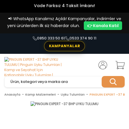
Vade Farksız 4 Taksit İmkanı!
📢
WhatsApp Kanalımız Açıldı! Kampanyalar, indirimler ve
yeni ürünlerden ilk siz haberdar olun.
👉 Kanala Katıl
0850 333 50 61
0533 374 90 11
KAMPANYALAR
Anasayfa
Kamp Malzemeleri
Uyku Tulumları
PINGUIN EXPERT -37 BH