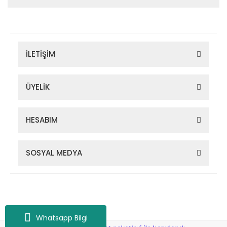
İLETİŞİM
ÜYELİK
HESABIM
SOSYAL MEDYA
Zigana Outdoor 2022 © Tüm Hakları Saklıdır. Kredi kartı bilgileriniz
256bit SSL sertifikası ile korunmaktadır.
Whatsapp Bilgi