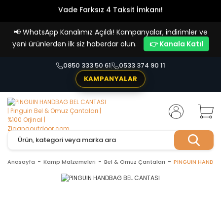
Vade Farksız 4 Taksit İmkanı!
📢
WhatsApp Kanalımız Açıldı! Kampanyalar, indirimler ve
yeni ürünlerden ilk siz haberdar olun.
👉 Kanala Katıl
0850 333 50 61
0533 374 90 11
KAMPANYALAR
Anasayfa
Kamp Malzemeleri
Bel & Omuz Çantaları
PINGUIN HANDBA