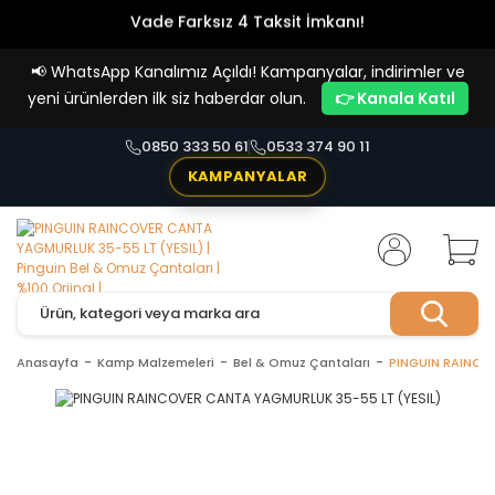
Vade Farksız 4 Taksit İmkanı!
📢
WhatsApp Kanalımız Açıldı! Kampanyalar, indirimler ve
yeni ürünlerden ilk siz haberdar olun.
👉 Kanala Katıl
0850 333 50 61
0533 374 90 11
KAMPANYALAR
Anasayfa
Kamp Malzemeleri
Bel & Omuz Çantaları
PINGUIN RAINCO