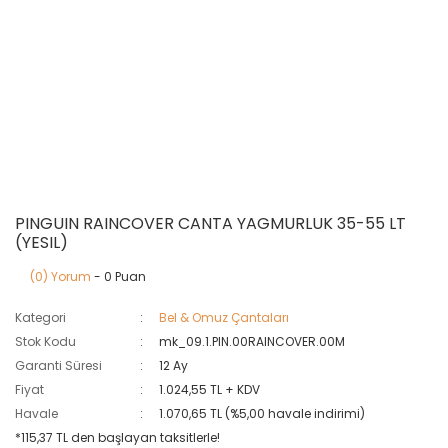
PINGUIN RAINCOVER CANTA YAGMURLUK 35-55 LT
(YESIL)
(0) Yorum
- 0 Puan
Kategori
Bel & Omuz Çantaları
Stok Kodu
mk_09.1.PIN.00RAINCOVER.00M
Garanti Süresi
12 Ay
Fiyat
1.024,55 TL + KDV
Havale
1.070,65 TL (%5,00 havale indirimi)
*115,37 TL den başlayan taksitlerle!