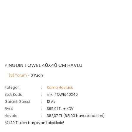
PINGUIN TOWEL 40X40 CM HAVLU
(0) Yorum
- 0 Puan
Kategori
Kamp Havlusu
Stok Kodu
mk_TOWEL40X40
Garanti Süresi
12 Ay
Fiyat
365,91 TL + KDV
Havale
382,37 TL (%5,00 havale indirimi)
*41,20 TL den başlayan taksitlerle!