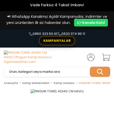
Vade Farksız 4 Taksit İmkanı!
📢
WhatsApp Kanalımız Açıldı! Kampanyalar, indirimler ve
yeni ürünlerden ilk siz haberdar olun.
👉 Kanala Katıl
0850 333 50 61
0533 374 90 11
KAMPANYALAR
Anasayfa
Kamp Malzemeleri
Kamp Havlusu
PINGUIN TOWEL 40X40 