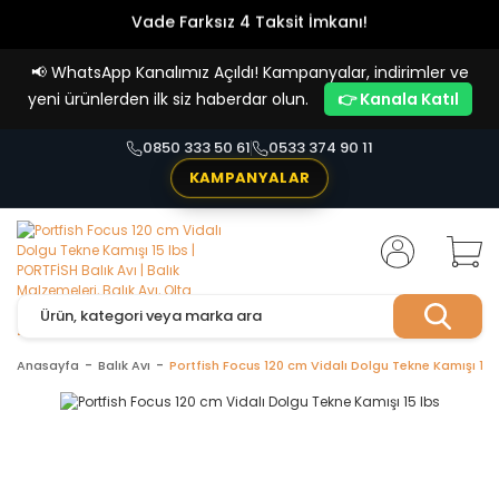
Vade Farksız 4 Taksit İmkanı!
📢
WhatsApp Kanalımız Açıldı! Kampanyalar, indirimler ve
yeni ürünlerden ilk siz haberdar olun.
👉 Kanala Katıl
0850 333 50 61
0533 374 90 11
KAMPANYALAR
Anasayfa
Balık Avı
Portfish Focus 120 cm Vidalı Dolgu Tekne Kamışı 15 