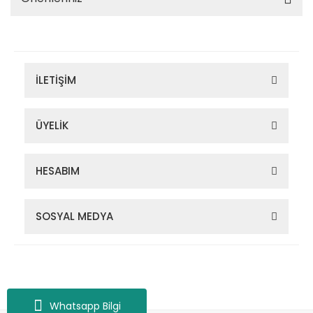
İLETİŞİM
ÜYELİK
HESABIM
SOSYAL MEDYA
Zigana Outdoor 2022 © Tüm Hakları Saklıdır. Kredi kartı bilgileriniz
256bit SSL sertifikası ile korunmaktadır.
Whatsapp Bilgi