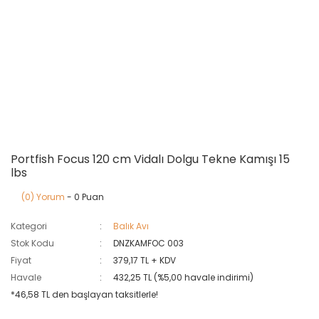
Portfish Focus 120 cm Vidalı Dolgu Tekne Kamışı 15
lbs
(0) Yorum
- 0 Puan
Kategori
Balık Avı
Stok Kodu
DNZKAMFOC 003
Fiyat
379,17 TL + KDV
Havale
432,25 TL (%5,00 havale indirimi)
*46,58 TL den başlayan taksitlerle!